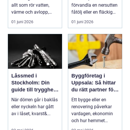
allt som rör vatten,
förvandla en nersutten
värme och avlopp,
fåtölj eller en fläckig
b&ari...
soffa till en favoritm...
01 juni 2026
01 juni 2026
Låssmed i
Byggföretag i
Stockholm: Din
Uppsala: Så hittar
guide till trygghet
du rätt partner för
och säkerhet
ditt projekt
När dörren går i baklås
Ett bygge eller en
eller nyckeln har gått
renovering påverkar
av i låset, kvarst&...
vardagen, ekonomin
och hur hemmet
fungerar under l&arin...