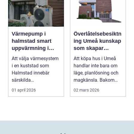
Värmepump i
Överlåtelsebesiktn
halmstad smart
ing Umeå kunskap
uppvärmning i
som skapar
kustklimat
tryggare
Att välja värmesystem
Att köpa hus i Umeå
husaffärer
i en kuststad som
handlar inte bara om
Halmstad innebär
läge, planlösning och
särskilda
magkänsla. Bakom
förutsättningar. Vind,
väggar, golv och tak...
01 april 2026
02 mars 2026
fukt, mild...