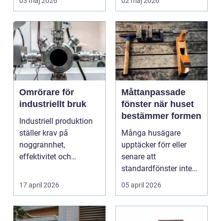
03 maj 2026
02 maj 2026
Omrörare för
Måttanpassade
industriellt bruk
fönster när huset
bestämmer formen
Industriell produktion
ställer krav på
Många husägare
noggrannhet,
upptäcker förr eller
effektivitet och
senare att
tillförlitlighe...
standardfönster inte
riktigt passar. Kanske
17 april 2026
05 april 2026
är huset ...