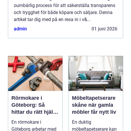
oumbärlig process för att säkerställa transparens
och trygghet för både köpare och säljare. Denna
artikel tar dig med på en resa in i v&...
admin
01 juni 2026
Rörmokare i
Möbeltapetserare
Göteborg: Så
skåne när gamla
hittar du rätt hjälp
möbler får nytt liv
för vatten, värme
En rörmokare i
En duktig
och avlopp
Göteborg arbetar med
möbeltapetserare kan