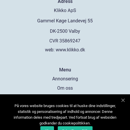
Adress
web:
www.klikko.dk
Menu
Annonsering
Om oss
Cookies
På vores website bruges cookies til at huske dine indstillinger,
Kontakta oss
statistik og personalisering af indhold og annoncer. Denne
Sitemap
information deles med tredjepart. Ved fortsat brug af websiden
godkender du cookiepolitikken.