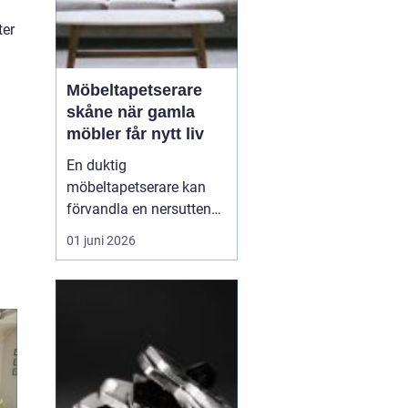
ter
Möbeltapetserare
skåne när gamla
möbler får nytt liv
En duktig
möbeltapetserare kan
förvandla en nersutten
fåtölj eller en fläckig
01 juni 2026
soffa till en favoritmöbel
igen. I Skåne finns en
lång tradition av
hantverk och återbruk,
och många väljer i dag
att renovera istället för
att köpa nytt. Det sparar
både p...