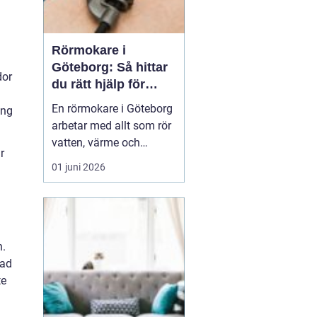
Rörmokare i
Göteborg: Så hittar
dor
du rätt hjälp för
vatten, värme och
En rörmokare i Göteborg
ing
avlopp
arbetar med allt som rör
vatten, värme och
r
avlopp, både vid akuta
01 juni 2026
problem och vid
planerade arbeten som
renoveringar och
energieffektivisering. En
bra rörmokare
n.
kombinerar snabb hjälp
vad
med ty...
te