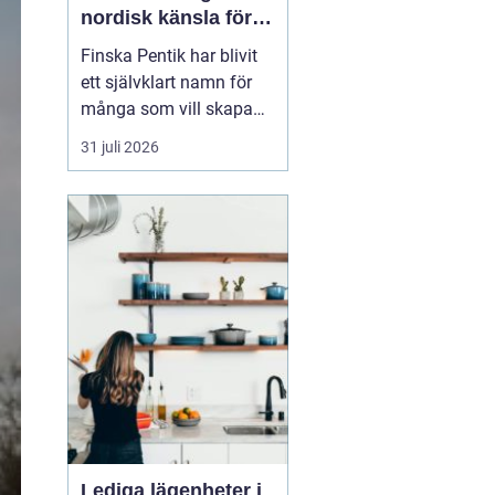
nordisk känsla för
varma och
Finska Pentik har blivit
personliga hem
ett självklart namn för
många som vill skapa
ett varmt, ombonat och
31 juli 2026
personligt hem. Med
rötter i hantverk och
natur inspirerar
varumärket till miljöer
där vardagsföremål
både används och
uppskattas.
Kombinationen av
keramik, ...
Lediga lägenheter i