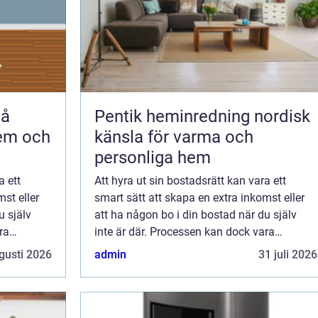
Pentik heminredning nordisk
hem och
känsla för varma och
personliga hem
a ett
Att hyra ut sin bostadsrätt kan vara ett
st eller
smart sätt att skapa en extra inkomst eller
u själv
att ha någon bo i din bostad när du själv
ra
inte är där. Processen kan dock vara
 praktiska
komplex, med en rad juridiska och praktiska
gusti 2026
admin
31 juli 2026
aspekt...