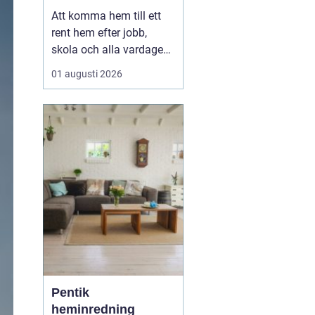
en lugnare vardag
Att komma hem till ett
rent hem efter jobb,
skola och alla vardagens
måsten gör stor skillnad
01 augusti 2026
för både ork och humör.
Allt fler Malmöbor väljer
därför att ta hjälp
med
Hemstädning Malmö i
stället för att...
Pentik
heminredning