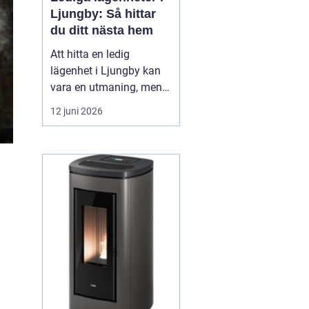
Ljungby: Så hittar
du ditt nästa hem
Att hitta en ledig
lägenhet i Ljungby kan
vara en utmaning, men
med rätt strategi och
12 juni 2026
information går det att
navigera
bostadsmarknaden
effektivt. Ljungby, en
centralort i Kronobergs
län, erbjuder inte bara
historik och charm, ut...