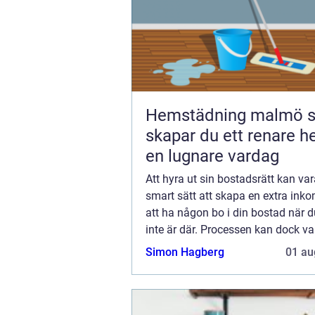
Hemstädning malmö så
skapar du ett renare 
en lugnare vardag
Att hyra ut sin bostadsrätt kan var
smart sätt att skapa en extra inkom
att ha någon bo i din bostad när d
inte är där. Processen kan dock va
komplex, med en rad juridiska och
Simon Hagberg
01 au
aspekt...