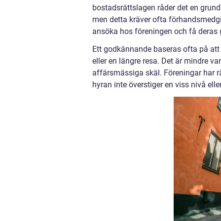
bostadsrättslagen råder det en grundl
men detta kräver ofta förhandsmedgi
ansöka hos föreningen och få deras g
Ett godkännande baseras ofta på att d
eller en längre resa. Det är mindre va
affärsmässiga skäl. Föreningar har rä
hyran inte överstiger en viss nivå elle