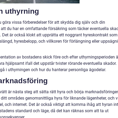
n uthyrning
u göra vissa förberedelser för att skydda dig själv och din
t att du har en omfattande försäkring som täcker eventuella ska
Det är också klokt att upprätta ett noggrant hyreskontrakt som
eslängd, hyresbelopp, och villkoren för förlängning eller uppsägn
ation av bostadens skick före och efter uthyrningsperioden ä
 hjälpsamt ifall det uppstår tvister rörande eventuella skador.
å i uthyrningen och hur du hanterar personliga ägodelar.
arknadsföring
srätt är nästa steg att sätta rätt hyra och börja marknadsföringe
 ditt områdes genomsnittliga hyra för liknande lägenheter, och 
l, och internet. Det är också viktigt att komma ihåg att hyran in
stadens standard och läge, då det kan räknas som att ta ut
 konsekvenser.