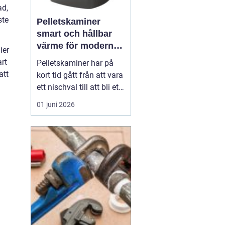
ad,
ste
Pelletskaminer
smart och hållbar
värme för moderna
ier
hem
art
Pelletskaminer har på
att
kort tid gått från att vara
ett nischval till att bli ett
av de mest intressanta
01 juni 2026
alternativen för
husägare som vill
kombinera låg
uppvärmningskostnad
med hög komfort och
lägre klimatpåverkan. En
pelletskamin ger snabb,
jämn värm...