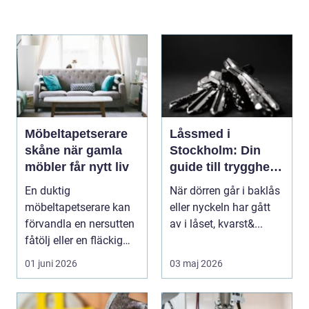
Möbeltapetserare
Låssmed i
skåne när gamla
Stockholm: Din
möbler får nytt liv
guide till trygghet
och säkerhet
En duktig
När dörren går i baklås
möbeltapetserare kan
eller nyckeln har gått
förvandla en nersutten
av i låset, kvarst&...
fåtölj eller en fläckig
soffa till en favoritm...
01 juni 2026
03 maj 2026