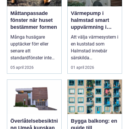
Måttanpassade
Värmepump i
fönster när huset
halmstad smart
bestämmer formen
uppvärmning i
kustklimat
Många husägare
Att välja värmesystem i
upptäcker förr eller
en kuststad som
senare att
Halmstad innebär
standardfönster inte
särskilda
riktigt passar. Kanske
förutsättningar. Vind,
05 april 2026
01 april 2026
är huset ...
fukt, mild...
Överlåtelsebesiktni
Bygga balkong: en
ng Umeå kunskap
guide till