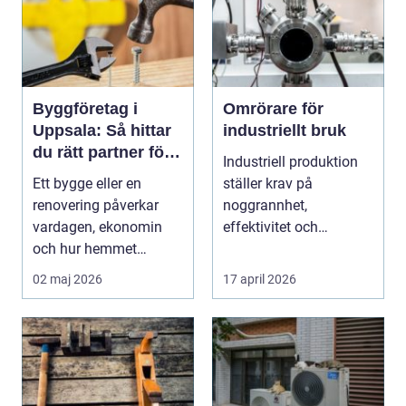
Byggföretag i
Omrörare för
Uppsala: Så hittar
industriellt bruk
du rätt partner för
Industriell produktion
ditt projekt
Ett bygge eller en
ställer krav på
renovering påverkar
noggrannhet,
vardagen, ekonomin
effektivitet och
och hur hemmet
tillförlitlighe...
fungerar under l&arin...
02 maj 2026
17 april 2026