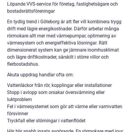
Löpande VVS-service för företag, fastighetsägare och
bostadsrättsföreningar
En tydlig trend i Göteborg är att fler vill kombinera trygg
drift med lägre energikostnader. Därför arbetar många
rörmokare allt mer med värmepumpar, optimering av
värmesystem och energieffektiva lösningar. Rätt
dimensionerat system kan ge jämnare inomhusklimat
och lägre driftkostnader, särskilt i större villor och
flerbostadshus.
Akuta uppdrag handlar ofta om:
Vattenläckor från rör, kopplingar eller installationer
Stopp i avlopp som orsakar översvämning eller
luktproblem
Fel i värmesystemet som gör att värme eller varmvatten
försvinner
Tryckfall eller störningar i vattenflödet
Här blir snabb insats avgörande. En rörmokare med jour