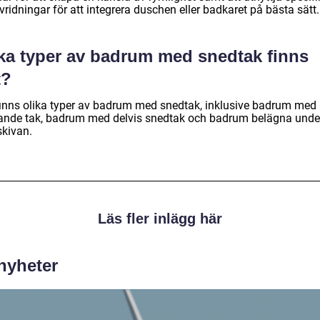
ridningar för att integrera duschen eller badkaret på bästa sätt.
lka typer av badrum med snedtak finns
t?
finns olika typer av badrum med snedtak, inklusive badrum med
tande tak, badrum med delvis snedtak och badrum belägna unde
skivan.
Läs fler inlägg här
 nyheter