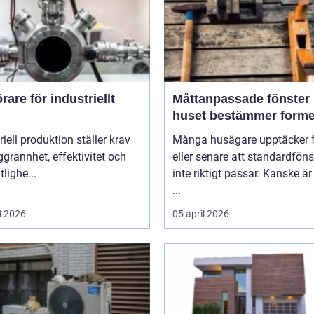
are för industriellt
Måttanpassade fönster när
huset bestämmer form
riell produktion ställer krav
Många husägare upptäcker f
grannhet, effektivitet och
eller senare att standardföns
itlighe...
inte riktigt passar. Kanske är
...
l 2026
05 april 2026