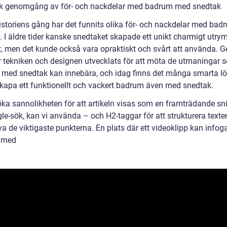
sk genomgång av för- och nackdelar med badrum med snedtak
istoriens gång har det funnits olika för- och nackdelar med ba
. I äldre tider kanske snedtaket skapade ett unikt charmigt utry
 men det kunde också vara opraktiskt och svårt att använda. 
r tekniken och designen utvecklats för att möta de utmaningar s
med snedtak kan innebära, och idag finns det många smarta l
 skapa ett funktionellt och vackert badrum även med snedtak.
öka sannolikheten för att artikeln visas som en framträdande sni
le-sök, kan vi använda – och H2-taggar för att strukturera texte
a de viktigaste punkterna. En plats där ett videoklipp kan infog
 med