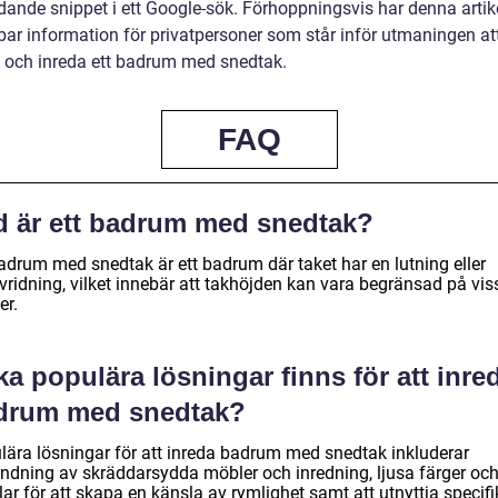
dande snippet i ett Google-sök. Förhoppningsvis har denna artike
ar information för privatpersoner som står inför utmaningen at
 och inreda ett badrum med snedtak.
FAQ
d är ett badrum med snedtak?
badrum med snedtak är ett badrum där taket har en lutning eller
vridning, vilket innebär att takhöjden kan vara begränsad på vis
er.
ka populära lösningar finns för att inre
drum med snedtak?
lära lösningar för att inreda badrum med snedtak inkluderar
ndning av skräddarsydda möbler och inredning, ljusa färger oc
ar för att skapa en känsla av rymlighet samt att utnyttja specif