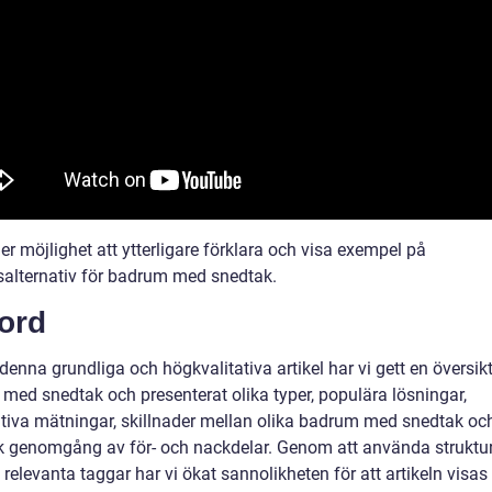
 ger möjlighet att ytterligare förklara och visa exempel på
salternativ för badrum med snedtak.
ord
nna grundliga och högkvalitativa artikel har vi gett en översikt
med snedtak och presenterat olika typer, populära lösningar,
ativa mätningar, skillnader mellan olika badrum med snedtak oc
sk genomgång av för- och nackdelar. Genom att använda struktu
 relevanta taggar har vi ökat sannolikheten för att artikeln visa