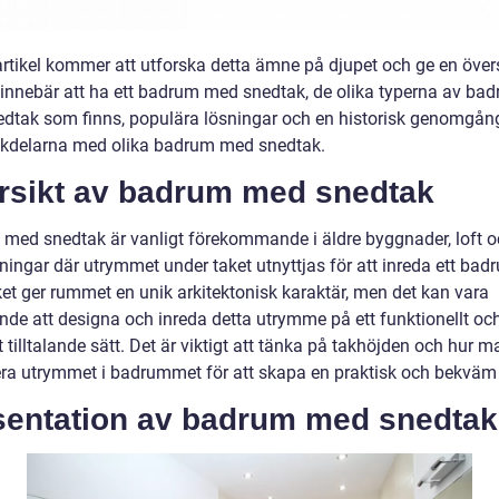
rtikel kommer att utforska detta ämne på djupet och ge en övers
 innebär att ha ett badrum med snedtak, de olika typerna av ba
dtak som finns, populära lösningar och en historisk genomgång
kdelarna med olika badrum med snedtak.
rsikt av badrum med snedtak
med snedtak är vanligt förekommande i äldre byggnader, loft 
ningar där utrymmet under taket utnyttjas för att inreda ett bad
et ger rummet en unik arkitektonisk karaktär, men det kan vara
de att designa och inreda detta utrymme på ett funktionellt oc
t tilltalande sätt. Det är viktigt att tänka på takhöjden och hur 
a utrymmet i badrummet för att skapa en praktisk och bekväm 
sentation av badrum med snedtak