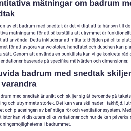
ntitativa mätningar om badrum m
dtak
gn av ett badrum med snedtak är det viktigt att ta hänsyn till de
tiva mätningarna för att säkerställa att utrymmet är funktionell
 att använda. Detta inkluderar att mäta takhöjden på olika plats
et för att avgöra var wc-stolen, handfatet och duschen kan pl
a sätt. Genom att använda en punktlista kan vi ge konkreta råd 
ndationer baserade på specifika mätvärden och dimensioner.
uvida badrum med snedtak skiljer
 varandra
adrum med snedtak är unikt och skiljer sig åt beroende på takets
ng och utrymmets storlek. Det kan vara skillnader i takhöjd, lut
et och placeringen av befintliga rör och ventilationssystem. Med
listor kan vi diskutera olika variationer och hur de kan påverka 
edningsmöjligheterna i badrummet.