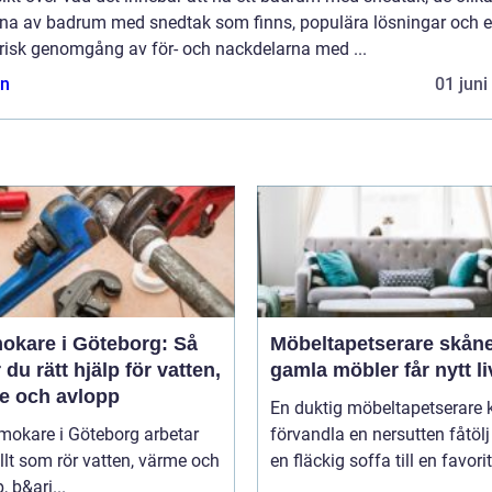
rna av badrum med snedtak som finns, populära lösningar och 
orisk genomgång av för- och nackdelarna med ...
n
01 juni
okare i Göteborg: Så
Möbeltapetserare skåne nä
r du rätt hjälp för vatten,
gamla möbler får nytt li
e och avlopp
En duktig möbeltapetserare 
mokare i Göteborg arbetar
förvandla en nersutten fåtölj 
lt som rör vatten, värme och
en fläckig soffa till en favori
, b&ari...