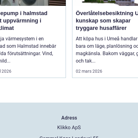
epump i halmstad
Överlåtelsebesiktning
t uppvärmning i
kunskap som skapar
klimat
tryggare husaffärer
lja värmesystem i en
Att köpa hus i Umeå handlar 
tad som Halmstad innebär
bara om läge, planlösning o
lda förutsättningar. Vind,
magkänsla. Bakom väggar, 
ild...
och tak...
l 2026
02 mars 2026
Adress