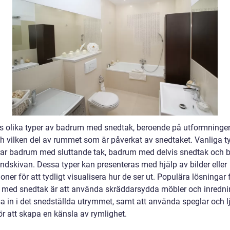
ns olika typer av badrum med snedtak, beroende på utformninge
ch vilken del av rummet som är påverkat av snedtaket. Vanliga t
rar badrum med sluttande tak, badrum med delvis snedtak och
indskivan. Dessa typer kan presenteras med hjälp av bilder eller
tioner för att tydligt visualisera hur de ser ut. Populära lösningar 
med snedtak är att använda skräddarsydda möbler och inredni
sa in i det snedställda utrymmet, samt att använda speglar och l
ör att skapa en känsla av rymlighet.