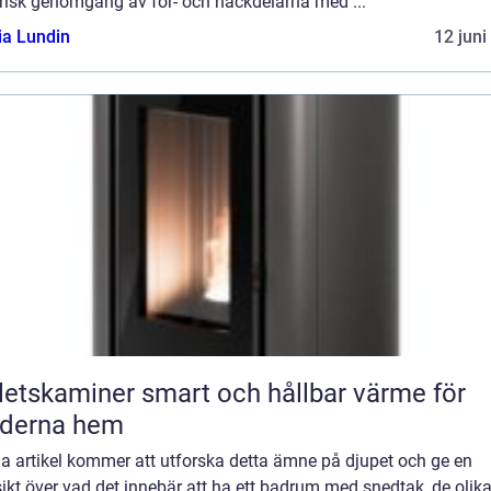
orisk genomgång av för- och nackdelarna med ...
ia Lundin
12 juni
miner smart och hållbar värme för
derna hem
a artikel kommer att utforska detta ämne på djupet och ge en
ikt över vad det innebär att ha ett badrum med snedtak, de olik