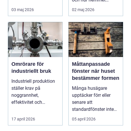
fungerar under l&arin...
03 maj 2026
02 maj 2026
Omrörare för
Måttanpassade
industriellt bruk
fönster när huset
bestämmer formen
Industriell produktion
ställer krav på
Många husägare
noggrannhet,
upptäcker förr eller
effektivitet och
senare att
tillförlitlighe...
standardfönster inte
riktigt passar. Kanske
17 april 2026
05 april 2026
är huset ...