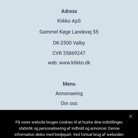
Adress
web:
www.klikko.dk
Menu
Annonsering
Om oss
Cookies
På vores website bruges cookies til at huske dine indstillinger,
Kontakta oss
statistik og personalisering af indhold og annoncer. Denne
Sitemap
information deles med tredjepart. Ved fortsat brug af websiden