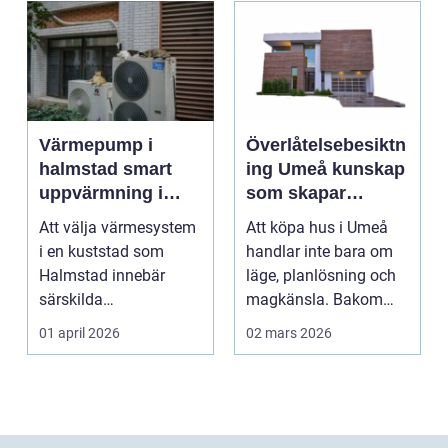
Värmepump i
Överlåtelsebesiktn
halmstad smart
ing Umeå kunskap
uppvärmning i
som skapar
kustklimat
tryggare
Att välja värmesystem
Att köpa hus i Umeå
husaffärer
i en kuststad som
handlar inte bara om
Halmstad innebär
läge, planlösning och
särskilda
magkänsla. Bakom
förutsättningar. Vind,
väggar, golv och tak...
01 april 2026
02 mars 2026
fukt, mild...