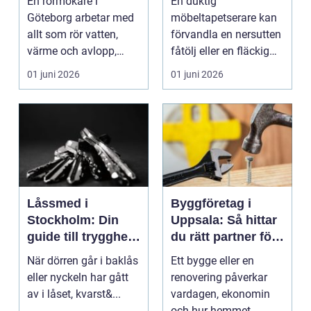
En rörmokare i
En duktig
och avlopp
Göteborg arbetar med
möbeltapetserare kan
allt som rör vatten,
förvandla en nersutten
värme och avlopp,
fåtölj eller en fläckig
b&ari...
soffa till en favoritm...
01 juni 2026
01 juni 2026
Låssmed i
Byggföretag i
Stockholm: Din
Uppsala: Så hittar
guide till trygghet
du rätt partner för
och säkerhet
ditt projekt
När dörren går i baklås
Ett bygge eller en
eller nyckeln har gått
renovering påverkar
av i låset, kvarst&...
vardagen, ekonomin
och hur hemmet