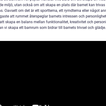
nde miljö, utan också om att skapa en plats där barnet kan trivas
s. Oavsett om det är ett sporttema, ett rymdtema eller något ann
igaste att rummet återspeglar barnets intressen och personlighet
tt skapa en balans mellan funktionalitet, kreativitet och person
n vi skapa ett barnrum som bidrar till barnets trivsel och glädje.