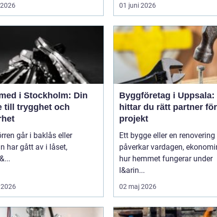
i 2026
01 juni 2026
med i Stockholm: Din
Byggföretag i Uppsala:
 till trygghet och
hittar du rätt partner för
rhet
projekt
rren går i baklås eller
Ett bygge eller en renovering
n har gått av i låset,
påverkar vardagen, ekonomi
&...
hur hemmet fungerar under
l&arin...
 2026
02 maj 2026