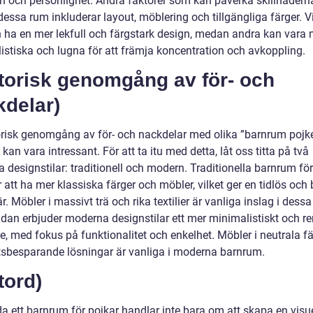
en och personlighet. Andra faktorer som kan påverka skillnadern
essa rum inkluderar layout, möblering och tillgängliga färger. V
 ha en mer lekfull och färgstark design, medan andra kan vara 
istiska och lugna för att främja koncentration och avkoppling.
storisk genomgång av för- och
kdelar)
orisk genomgång av för- och nackdelar med olika ”barnrum pojk
kan vara intressant. För att ta itu med detta, låt oss titta på två
 designstilar: traditionell och modern. Traditionella barnrum för
 att ha mer klassiska färger och möbler, vilket ger en tidlös oc
. Möbler i massivt trä och rika textilier är vanliga inslag i dess
idan erbjuder moderna designstilar ett mer minimalistiskt och re
, med fokus på funktionalitet och enkelhet. Möbler i neutrala fä
tsbesparande lösningar är vanliga i moderna barnrum.
tord)
da ett barnrum för pojkar handlar inte bara om att skapa en visue