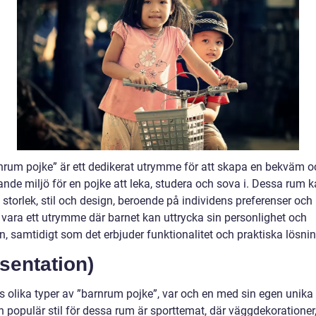
rnrum pojke” är ett dedikerat utrymme för att skapa en bekväm o
ande miljö för en pojke att leka, studera och sova i. Dessa rum 
i storlek, stil och design, beroende på individens preferenser och
 vara ett utrymme där barnet kan uttrycka sin personlighet och
n, samtidigt som det erbjuder funktionalitet och praktiska lösnin
sentation)
s olika typer av ”barnrum pojke”, var och en med sin egen unika 
n populär stil för dessa rum är sporttemat, där väggdekorationer