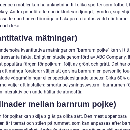
der och möbler kan ha anknytning till olika sporter som fotboll,
ockey. Andra populära teman inkluderar djungel, rymden, superhjä
Dessa teman har en förmåga att skapa en fantasivärld där barnet
och leka.
ntitativa mätningar)
 undersöka kvantitativa mätningar om ”barnrum pojke” kan vi tit
ntressanta fakta. Enligt en studie genomförd av ABC Company, är
 populära färgen för pojkrum, följt av grönt och grått. Det har 
ig att många föräldrar väljer att ge sina barnrum en personlig t
ade väggmålningar eller specialdesignade tapeter. Cirka 60% a
rna väljer att installera smarta belysningssystem i barnrumen fö
n interaktiv och underhållande atmosfär.
llnader mellan barnrum pojke)
 för pojkar kan skilja sig åt på olika sätt. Den mest uppenbara
den är i temat och stilen på rummet, som kan anpassas efter bar