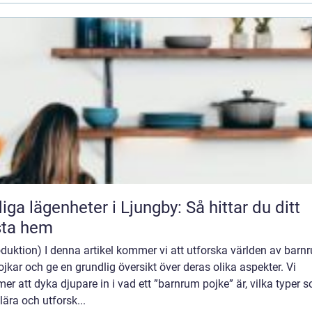
iga lägenheter i Ljungby: Så hittar du ditt
sta hem
oduktion) I denna artikel kommer vi att utforska världen av barn
ojkar och ge en grundlig översikt över deras olika aspekter. Vi
r att dyka djupare in i vad ett ”barnrum pojke” är, vilka typer 
ära och utforsk...