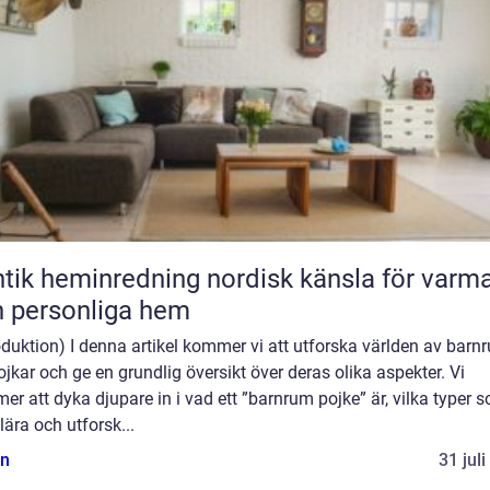
heminredning nordisk känsla för varma
 personliga hem
oduktion) I denna artikel kommer vi att utforska världen av barn
ojkar och ge en grundlig översikt över deras olika aspekter. Vi
r att dyka djupare in i vad ett ”barnrum pojke” är, vilka typer 
ära och utforsk...
n
31 jul