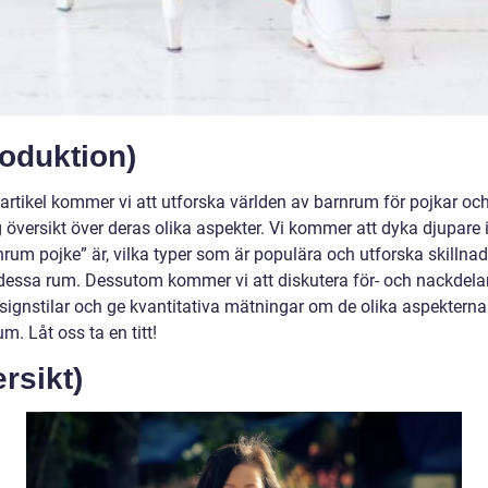
roduktion)
 artikel kommer vi att utforska världen av barnrum för pojkar oc
 översikt över deras olika aspekter. Vi kommer att dyka djupare i
nrum pojke” är, vilka typer som är populära och utforska skillna
dessa rum. Dessutom kommer vi att diskutera för- och nackdel
esignstilar och ge kvantitativa mätningar om de olika aspekterna
m. Låt oss ta en titt!
rsikt)