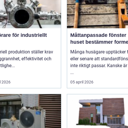
are för industriellt
Måttanpassade fönster när
huset bestämmer form
riell produktion ställer krav
Många husägare upptäcker f
grannhet, effektivitet och
eller senare att standardföns
itlighe...
inte riktigt passar. Kanske är
...
l 2026
05 april 2026