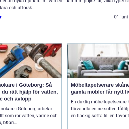
r att dyka djupare in i vad ett ”barnrum pojke” är, vilka typer 
ära och utforsk...
n
01 juni
okare i Göteborg: Så
Möbeltapetserare skåne nä
r du rätt hjälp för vatten,
gamla möbler får nytt li
e och avlopp
En duktig möbeltapetserare 
mokare i Göteborg arbetar
förvandla en nersutten fåtölj 
lt som rör vatten, värme och
en fläckig soffa till en favori
, b&ari...