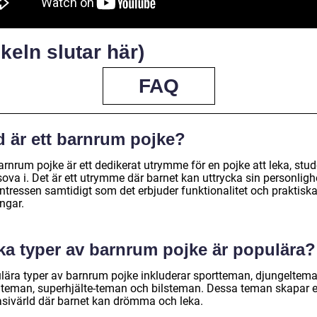
ikeln slutar här)
FAQ
d är ett barnrum pojke?
arnrum pojke är ett dedikerat utrymme för en pojke att leka, stu
ova i. Det är ett utrymme där barnet kan uttrycka sin personligh
intressen samtidigt som det erbjuder funktionalitet och praktisk
ngar.
lka typer av barnrum pojke är populära?
lära typer av barnrum pojke inkluderar sportteman, djungeltema
teman, superhjälte-teman och bilsteman. Dessa teman skapar 
asivärld där barnet kan drömma och leka.