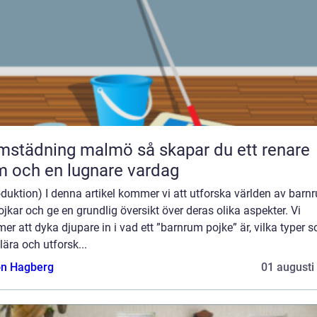
dning malmö så skapar du ett renare
 och en lugnare vardag
oduktion) I denna artikel kommer vi att utforska världen av barn
ojkar och ge en grundlig översikt över deras olika aspekter. Vi
r att dyka djupare in i vad ett ”barnrum pojke” är, vilka typer 
ära och utforsk...
n Hagberg
01 augusti