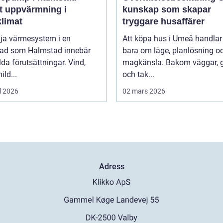
t uppvärmning i
kunskap som skapar
klimat
tryggare husaffärer
lja värmesystem i en
Att köpa hus i Umeå handlar 
tad som Halmstad innebär
bara om läge, planlösning o
lda förutsättningar. Vind,
magkänsla. Bakom väggar, 
ild...
och tak...
l 2026
02 mars 2026
Adress