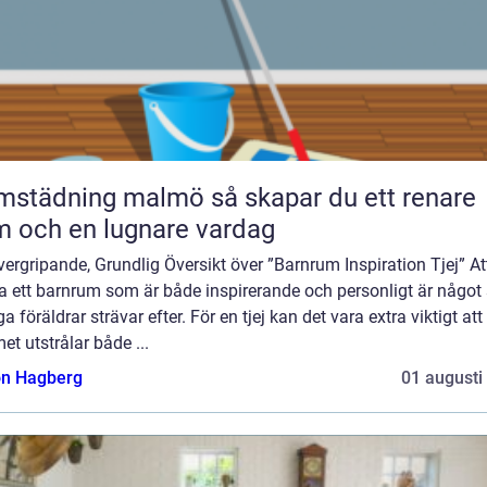
dning malmö så skapar du ett renare
 och en lugnare vardag
ergripande, Grundlig Översikt över ”Barnrum Inspiration Tjej” At
a ett barnrum som är både inspirerande och personligt är någo
 föräldrar strävar efter. För en tjej kan det vara extra viktigt att
t utstrålar både ...
n Hagberg
01 augusti