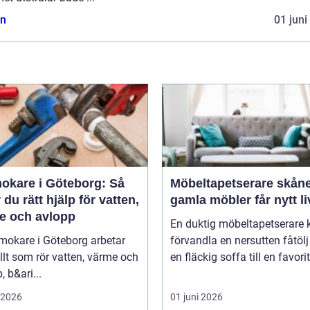
n
01 juni
okare i Göteborg: Så
Möbeltapetserare skåne nä
r du rätt hjälp för vatten,
gamla möbler får nytt li
e och avlopp
En duktig möbeltapetserare 
mokare i Göteborg arbetar
förvandla en nersutten fåtölj 
lt som rör vatten, värme och
en fläckig soffa till en favori
, b&ari...
i 2026
01 juni 2026