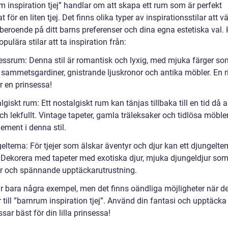
m inspiration tjej” handlar om att skapa ett rum som är perfekt
 för en liten tjej. Det finns olika typer av inspirationsstilar att vä
beroende på ditt barns preferenser och dina egna estetiska val. 
pulära stilar att ta inspiration från:
sessrum: Denna stil är romantisk och lyxig, med mjuka färger so
, sammetsgardiner, gnistrande ljuskronor och antika möbler. En r
r en prinsessa!
lgiskt rum: Ett nostalgiskt rum kan tänjas tillbaka till en tid då al
ch lekfullt. Vintage tapeter, gamla träleksaker och tidlösa möbler
ement i denna stil.
geltema: För tjejer som älskar äventyr och djur kan ett djungelt
. Dekorera med tapeter med exotiska djur, mjuka djungeldjur so
r och spännande upptäckarutrustning.
r bara några exempel, men det finns oändliga möjligheter när de
till ”barnrum inspiration tjej”. Använd din fantasi och upptäcka
ar bäst för din lilla prinsessa!