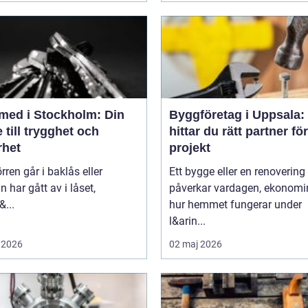
med i Stockholm: Din
Byggföretag i Uppsala:
 till trygghet och
hittar du rätt partner för
rhet
projekt
rren går i baklås eller
Ett bygge eller en renovering
n har gått av i låset,
påverkar vardagen, ekonomi
&...
hur hemmet fungerar under
l&arin...
 2026
02 maj 2026