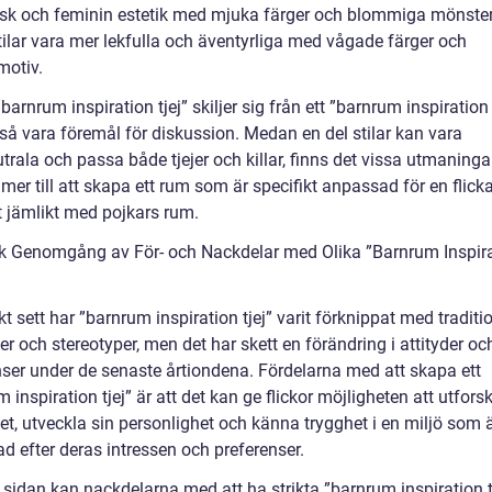
sk och feminin estetik med mjuka färger och blommiga mönster
tilar vara mer lekfulla och äventyrliga med vågade färger och
motiv.
”barnrum inspiration tjej” skiljer sig från ett ”barnrum inspiration
så vara föremål för diskussion. Medan en del stilar kan vara
rala och passa både tjejer och killar, finns det vissa utmaninga
er till att skapa ett rum som är specifikt anpassad för en flick
t jämlikt med pojkars rum.
sk Genomgång av För- och Nackdelar med Olika ”Barnrum Inspir
kt sett har ”barnrum inspiration tjej” varit förknippat med traditi
er och stereotyper, men det har skett en förändring i attityder oc
nser under de senaste årtiondena. Fördelarna med att skapa ett
 inspiration tjej” är att det kan ge flickor möjligheten att utfors
tet, utveckla sin personlighet och känna trygghet i en miljö som 
d efter deras intressen och preferenser.
 sidan kan nackdelarna med att ha strikta ”barnrum inspiration t