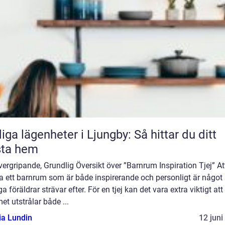
iga lägenheter i Ljungby: Så hittar du ditt
sta hem
ergripande, Grundlig Översikt över ”Barnrum Inspiration Tjej” At
a ett barnrum som är både inspirerande och personligt är någo
 föräldrar strävar efter. För en tjej kan det vara extra viktigt att
t utstrålar både ...
ia Lundin
12 juni