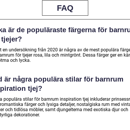
FAQ
ka är de populäraste färgerna för barn
 tjejer?
gt en undersökning från 2020 är några av de mest populära färg
arnrum för tjejer rosa, lila och mintgrönt. Dessa färger ger en kä
ötma och lycka.
 är några populära stilar för barnrum
piration tjej?
 populära stilar för barnrum inspiration tjej inkluderar prinses
romantiska färger och lyxiga detaljer, nostalgiska rum med vint
ter och tidlösa möbler, samt djungeltema med exotiska djur och
yrliga dekorationer.