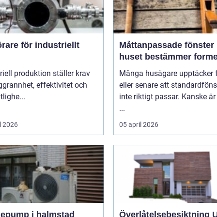
are för industriellt
Måttanpassade fönster när
huset bestämmer form
riell produktion ställer krav
Många husägare upptäcker f
grannhet, effektivitet och
eller senare att standardföns
itlighe...
inte riktigt passar. Kanske är
...
l 2026
05 april 2026
epump i halmstad
Överlåtelsebesiktning