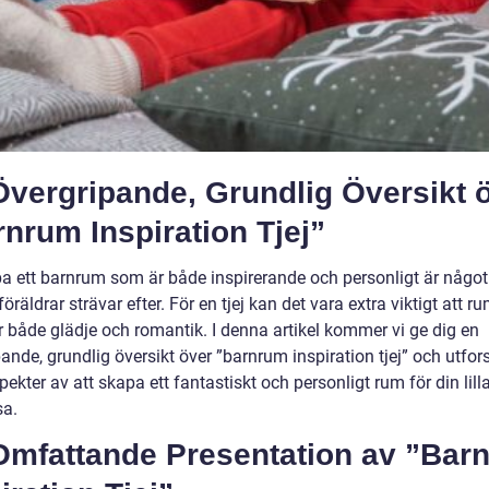
Övergripande, Grundlig Översikt 
nrum Inspiration Tjej”
pa ett barnrum som är både inspirerande och personligt är någo
räldrar strävar efter. För en tjej kan det vara extra viktigt att 
r både glädje och romantik. I denna artikel kommer vi ge dig en
ande, grundlig översikt över ”barnrum inspiration tjej” och utfor
pekter av att skapa ett fantastiskt och personligt rum för din lill
sa.
Omfattande Presentation av ”Bar