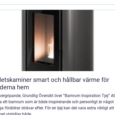
miner smart och hållbar värme för
derna hem
ergripande, Grundlig Översikt över ”Barnrum Inspiration Tjej” At
a ett barnrum som är både inspirerande och personligt är någo
 föräldrar strävar efter. För en tjej kan det vara extra viktigt att
t utstrålar både ...