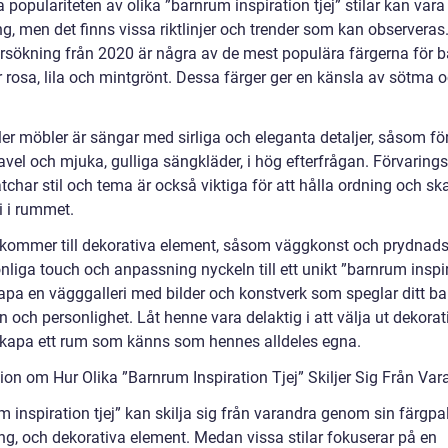
 populariteten av olika ”barnrum inspiration tjej” stilar kan vara
, men det finns vissa riktlinjer och trender som kan observeras.
rsökning från 2020 är några av de mest populära färgerna för 
er rosa, lila och mintgrönt. Dessa färger ger en känsla av sötma 
ler möbler är sängar med sirliga och eleganta detaljer, såsom fö
vel och mjuka, gulliga sängkläder, i hög efterfrågan. Förvaring
char stil och tema är också viktiga för att hålla ordning och sk
 i rummet.
 kommer till dekorativa element, såsom väggkonst och prydnads
nliga touch och anpassning nyckeln till ett unikt ”barnrum inspi
kapa en vägggalleri med bilder och konstverk som speglar ditt ba
n och personlighet. Låt henne vara delaktig i att välja ut dekorat
 skapa ett rum som känns som hennes alldeles egna.
ion om Hur Olika ”Barnrum Inspiration Tjej” Skiljer Sig Från Var
 inspiration tjej” kan skilja sig från varandra genom sin färgpal
ng, och dekorativa element. Medan vissa stilar fokuserar på en