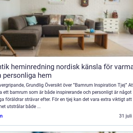
heminredning nordisk känsla för varma
 personliga hem
ergripande, Grundlig Översikt över ”Barnrum Inspiration Tjej” At
a ett barnrum som är både inspirerande och personligt är någo
 föräldrar strävar efter. För en tjej kan det vara extra viktigt att
t utstrålar både ...
n
31 jul