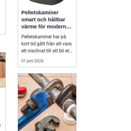
Pelletskaminer
smart och hållbar
värme för moderna
hem
Pelletskaminer har på
kort tid gått från att vara
ett nischval till att bli ett
av de mest intressanta
01 juni 2026
alternativen för
husägare som vill
kombinera låg
uppvärmningskostnad
med hög komfort och
lägre klimatpåverkan. En
pelletskamin ger snabb,
jämn värm...
r