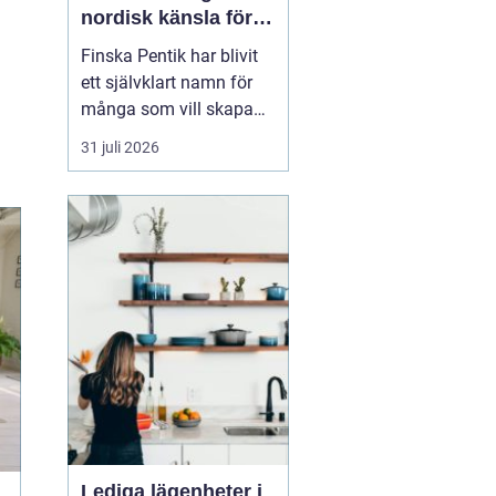
nordisk känsla för
varma och
Finska Pentik har blivit
personliga hem
ett självklart namn för
många som vill skapa
ett varmt, ombonat och
31 juli 2026
personligt hem. Med
rötter i hantverk och
natur inspirerar
varumärket till miljöer
där vardagsföremål
både används och
uppskattas.
Kombinationen av
keramik, ...
Lediga lägenheter i