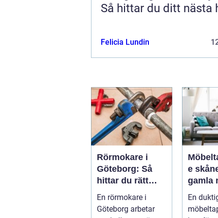
Så hittar du ditt nästa
Felicia Lundin
12
Rörmokare i
Möbelt
Göteborg: Så
e skåne n
hittar du rätt
gamla 
hjälp för vatten,
får nytt
En rörmokare i
En dukti
värme och
Göteborg arbetar
möbeltap
avlopp