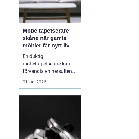
Möbeltapetserare
skåne när gamla
möbler får nytt liv
En duktig
möbeltapetserare kan
förvandla en nersutten
fåtölj eller en fläckig
01 juni 2026
soffa till en favoritmöbel
igen. I Skåne finns en
lång tradition av
hantverk och återbruk,
och många väljer i dag
att renovera istället för
att köpa nytt. Det sparar
både p...