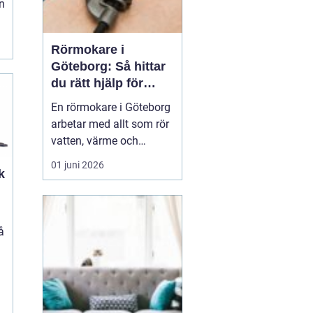
n
Rörmokare i
Göteborg: Så hittar
du rätt hjälp för
vatten, värme och
En rörmokare i Göteborg
avlopp
arbetar med allt som rör
vatten, värme och
avlopp, både vid akuta
01 juni 2026
k
problem och vid
planerade arbeten som
renoveringar och
energieffektivisering. En
å
bra rörmokare
kombinerar snabb hjälp
med ty...
m