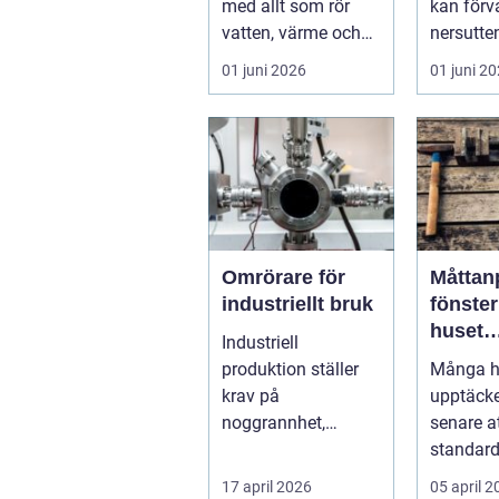
med allt som rör
kan förv
vatten, värme och
nersutten
avlopp, b&ari...
en fläcki
01 juni 2026
01 juni 2
en favori
Omrörare för
Måttan
industriellt bruk
fönster nä
huset
Industriell
bestä
produktion ställer
Många h
formen
krav på
upptäcker
noggrannhet,
senare a
effektivitet och
standard
tillförlitlighe...
riktigt p
17 april 2026
05 april 