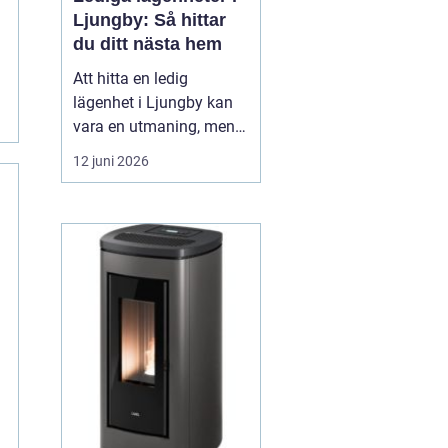
Ljungby: Så hittar
du ditt nästa hem
Att hitta en ledig
lägenhet i Ljungby kan
vara en utmaning, men
med rätt strategi och
12 juni 2026
information går det att
navigera
bostadsmarknaden
effektivt. Ljungby, en
centralort i Kronobergs
län, erbjuder inte bara
historik och charm, ut...