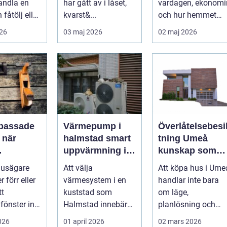
andla en
har gått av i låset,
vardagen, ekonomi
 fåtölj eller
kvarst&...
och hur hemmet
g soffa till
fungerar under
026
03 maj 2026
02 maj 2026
tm...
l&arin...
passade
Värmepump i
Överlåtelsebesi
r
halmstad smart
tning Umeå
uppvärmning i
kunskap som
mmer
kustklimat
skapar tryggare
usägare
Att välja
Att köpa hus i Ume
husaffärer
 förr eller
värmesystem i en
handlar inte bara
tt
kuststad som
om läge,
fönster inte
Halmstad innebär
planlösning och
assar.
särskilda
magkänsla. Bako
2026
01 april 2026
02 mars 2026