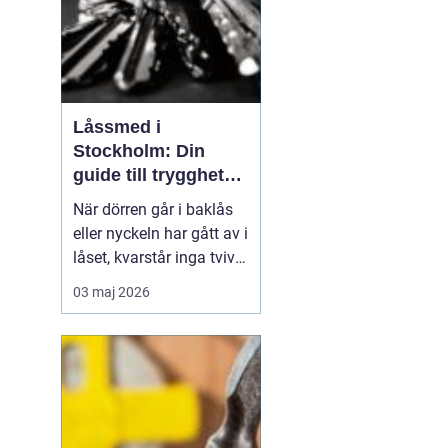
Låssmed i
Stockholm: Din
guide till trygghet
och säkerhet
När dörren går i baklås
eller nyckeln har gått av i
låset, kvarstår inga tvivel
om att en låssmed är
03 maj 2026
ovärderlig. Låssmed
Stockholm innebär dock
mer än bara
akuträdningar. De...