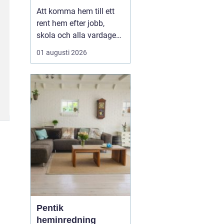
en lugnare vardag
Att komma hem till ett
rent hem efter jobb,
skola och alla vardagens
måsten gör stor skillnad
01 augusti 2026
för både ork och humör.
Allt fler Malmöbor väljer
därför att ta hjälp
med
Hemstädning Malmö i
stället för att...
Pentik
heminredning