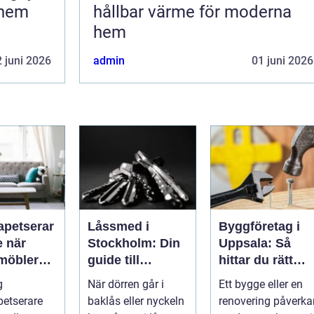
 hem
hållbar värme för moderna
hem
 juni 2026
admin
01 juni 2026
apetserar
Låssmed i
Byggföretag i
är
Stockholm: Din
Uppsala: Så
möbler
guide till
hittar du rätt
 liv
trygghet och
partner för ditt
g
När dörren går i
Ett bygge eller en
säkerhet
projekt
etserare
baklås eller nyckeln
renovering påverka