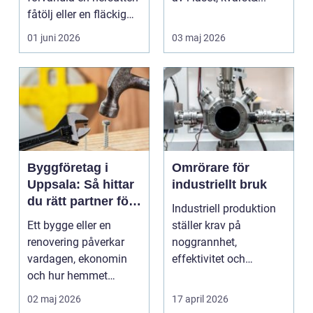
fåtölj eller en fläckig
soffa till en favoritm...
01 juni 2026
03 maj 2026
Byggföretag i
Omrörare för
Uppsala: Så hittar
industriellt bruk
du rätt partner för
Industriell produktion
ditt projekt
Ett bygge eller en
ställer krav på
renovering påverkar
noggrannhet,
vardagen, ekonomin
effektivitet och
och hur hemmet
tillförlitlighe...
fungerar under l&arin...
02 maj 2026
17 april 2026