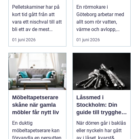
hem
för vatten, värme
Pelletskaminer har på
En rörmokare i
och avlopp
kort tid gått från att
Göteborg arbetar med
vara ett nischval till att
allt som rör vatten,
bli ett av de mest
värme och avlopp,
intressan...
b&ari...
01 juni 2026
01 juni 2026
Möbeltapetserare
Låssmed i
skåne när gamla
Stockholm: Din
möbler får nytt liv
guide till trygghet
och säkerhet
En duktig
När dörren går i baklås
möbeltapetserare kan
eller nyckeln har gått
förvandla en nersutten
av i låset, kvarst&...