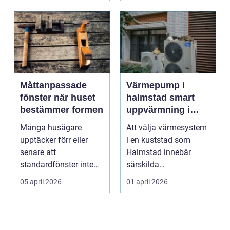
Måttanpassade
Värmepump i
fönster när huset
halmstad smart
bestämmer formen
uppvärmning i
kustklimat
Många husägare
Att välja värmesystem
upptäcker förr eller
i en kuststad som
senare att
Halmstad innebär
standardfönster inte
särskilda
riktigt passar. Kanske
förutsättningar. Vind,
05 april 2026
01 april 2026
är huset ...
fukt, mild...