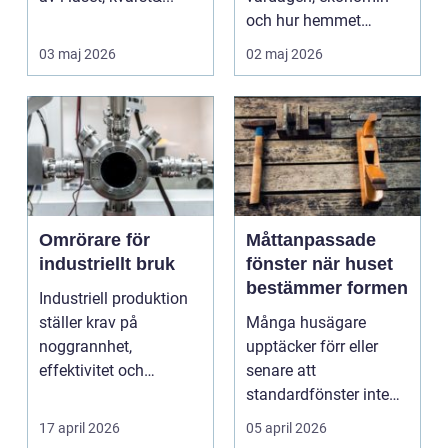
och hur hemmet
fungerar under l&arin...
03 maj 2026
02 maj 2026
Omrörare för
Måttanpassade
industriellt bruk
fönster när huset
bestämmer formen
Industriell produktion
ställer krav på
Många husägare
noggrannhet,
upptäcker förr eller
effektivitet och
senare att
tillförlitlighe...
standardfönster inte
riktigt passar. Kanske
17 april 2026
05 april 2026
är huset ...