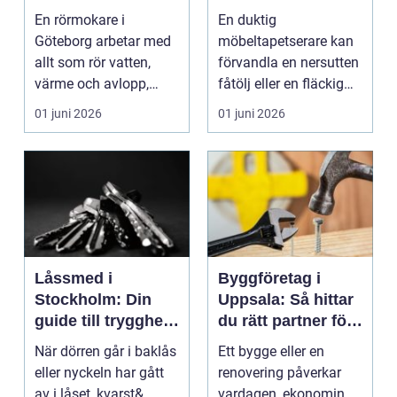
för vatten, värme
En rörmokare i
En duktig
och avlopp
Göteborg arbetar med
möbeltapetserare kan
allt som rör vatten,
förvandla en nersutten
värme och avlopp,
fåtölj eller en fläckig
b&ari...
soffa till en favoritm...
01 juni 2026
01 juni 2026
Låssmed i
Byggföretag i
Stockholm: Din
Uppsala: Så hittar
guide till trygghet
du rätt partner för
och säkerhet
ditt projekt
När dörren går i baklås
Ett bygge eller en
eller nyckeln har gått
renovering påverkar
av i låset, kvarst&...
vardagen, ekonomin