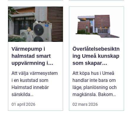
Värmepump i
Överlåtelsebesiktn
halmstad smart
ing Umeå kunskap
uppvärmning i
som skapar
kustklimat
tryggare
Att välja värmesystem
Att köpa hus i Umeå
husaffärer
i en kuststad som
handlar inte bara om
Halmstad innebär
läge, planlösning och
särskilda
magkänsla. Bakom
förutsättningar. Vind,
väggar, golv och tak...
01 april 2026
02 mars 2026
fukt, mild...