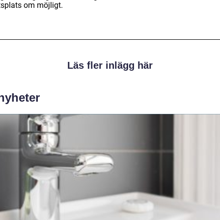
tsplats om möjligt.
Läs fler inlägg här
 nyheter