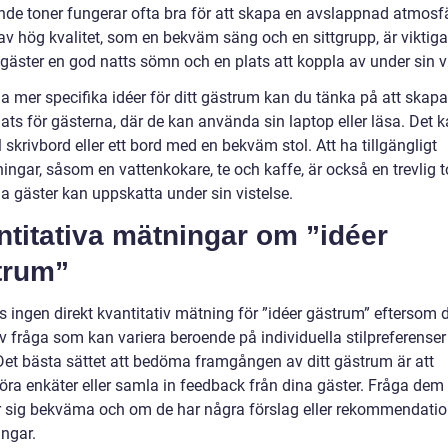
nde toner fungerar ofta bra för att skapa en avslappnad atmosfä
v hög kvalitet, som en bekväm säng och en sittgrupp, är viktiga 
gäster en god natts sömn och en plats att koppla av under sin vi
ha mer specifika idéer för ditt gästrum kan du tänka på att skapa
ats för gästerna, där de kan använda sin laptop eller läsa. Det 
 skrivbord eller ett bord med en bekväm stol. Att ha tillgängligt
ningar, såsom en vattenkokare, te och kaffe, är också en trevlig 
a gäster kan uppskatta under sin vistelse.
titativa mätningar om ”idéer
trum”
s ingen direkt kvantitativ mätning för ”idéer gästrum” eftersom d
v fråga som kan variera beroende på individuella stilpreferenser
Det bästa sättet att bedöma framgången av ditt gästrum är att
ra enkäter eller samla in feedback från dina gäster. Fråga de
r sig bekväma och om de har några förslag eller rekommendatio
ingar.