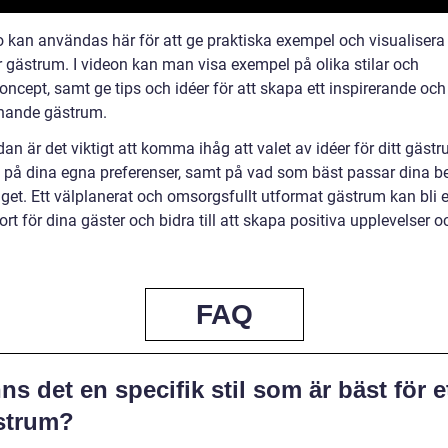
o kan användas här för att ge praktiska exempel och visualisera 
r gästrum. I videon kan man visa exempel på olika stilar och
ncept, samt ge tips och idéer för att skapa ett inspirerande och
nande gästrum.
dan är det viktigt att komma ihåg att valet av idéer för ditt gäst
 på dina egna preferenser, samt på vad som bäst passar dina b
get. Ett välplanerat och omsorgsfullt utformat gästrum kan bli e
tsort för dina gäster och bidra till att skapa positiva upplevelser o
.
FAQ
ns det en specifik stil som är bäst för e
strum?