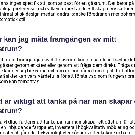
inns ingen specifik stil som är bäst för ett gästrum. Det beror på
nliga preferenser och vilken atmosfär du vill skapa. Vissa föred
inimalistisk design medan andra kanske föredrar en mer bohem
 tematisk stil.
r kan jag mäta framgången av mitt
strum?
att mäta framgången av ditt gästrum kan du samla in feedback 
 gäster genom enkäter eller genom att fråga dem direkt. Fråga 
e känner sig bekväma och om de har några förslag till förbättrin
 åsikter kan vara värdefulla för att förstå vad som fungerar bra
som kan förbättras.
 är viktigt att tänka på när man skapar 
strum?
 viktiga faktorer att tänka på när man skapar ett gästrum är att
 en inbjudande färgpalett, investera i högkvalitativ möblering o
 gäster tillgång till bekvämligheter såsom vattenkokare och en