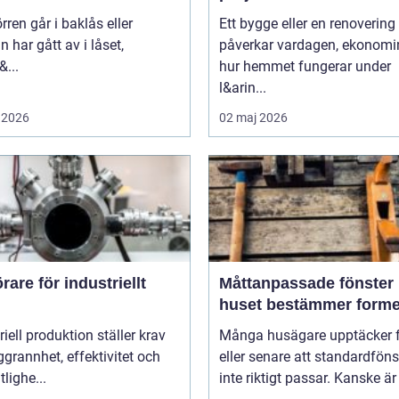
rren går i baklås eller
Ett bygge eller en renovering
n har gått av i låset,
påverkar vardagen, ekonomi
&...
hur hemmet fungerar under
l&arin...
 2026
02 maj 2026
are för industriellt
Måttanpassade fönster när
huset bestämmer form
riell produktion ställer krav
Många husägare upptäcker f
grannhet, effektivitet och
eller senare att standardföns
itlighe...
inte riktigt passar. Kanske är