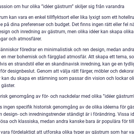
ssion om hur olika ”idéer gästrum” skiljer sig från varandra
rum kan vara en enkel tillflyktsort eller lika lyxigt som ett hotellr
 på dina preferenser och budget. Det finns ingen rätt eller fel nä
design och inredning av gästrum, men olika idéer kan skapa olika
gar och atmosfärer.
änniskor föredrar en minimalistisk och ren design, medan andr
r en mer bohemisk och färgglad atmosfär. Att skapa ett tema, s
is en strandstil eller en skandinavisk inredning, kan ge en tydli
 för designbeslut. Genom att välja rätt färger, möbler och dekora
ör kan du skapa en stämning som passar din vision och lockar ol
 gäster.
orisk genomgång av för- och nackdelar med olika ”idéer gästrum
ns ingen specifik historisk genomgång av de olika idéerna för gä
 design- och inredningstrender ständigt är i förändring. Vissa i
lösa och klassiska, medan andra kanske bara är populära för tillf
vara fördelaktigt att utforska olika typer av gästrum som har va