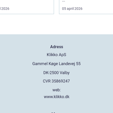
...
l 2026
05 april 2026
Adress
web:
www.klikko.dk