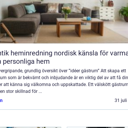
heminredning nordisk känsla för varma
 personliga hem
ergripande, grundlig översikt över ”idéer gästrum” Att skapa ett
um som är bekvämt och inbjudande är en viktig del av att få di
er att känna sig välkomna och uppskattade. Ett välskött gästru
en stor skillnad för ...
n
31 jul