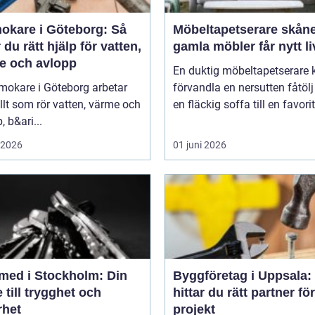
okare i Göteborg: Så
Möbeltapetserare skåne nä
r du rätt hjälp för vatten,
gamla möbler får nytt li
e och avlopp
En duktig möbeltapetserare 
mokare i Göteborg arbetar
förvandla en nersutten fåtölj 
lt som rör vatten, värme och
en fläckig soffa till en favori
, b&ari...
i 2026
01 juni 2026
med i Stockholm: Din
Byggföretag i Uppsala:
 till trygghet och
hittar du rätt partner för
rhet
projekt