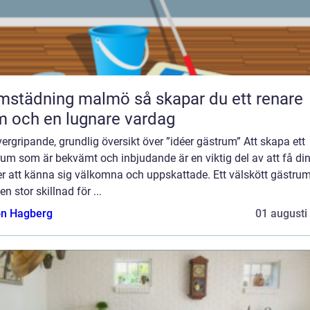
dning malmö så skapar du ett renare
 och en lugnare vardag
ergripande, grundlig översikt över ”idéer gästrum” Att skapa ett
um som är bekvämt och inbjudande är en viktig del av att få di
er att känna sig välkomna och uppskattade. Ett välskött gästru
en stor skillnad för ...
n Hagberg
01 augusti