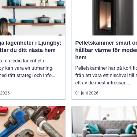
a lägenheter i Ljungby:
Pelletskaminer smart och
ttar du ditt nästa hem
hållbar värme för mode
hem
tta en ledig lägenhet i
by kan vara en utmaning,
Pelletskaminer har på kort ti
d rätt strategi och info...
från att vara ett nischval till a
ett av de mest intressan...
i 2026
01 juni 2026