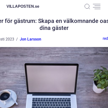
VILLAPOSTEN.
se
er för gästrum: Skapa en välkomnande oas
dina gäster
red
sti 2023
Jon Larsson