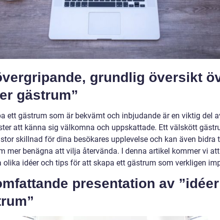
vergripande, grundlig översikt ö
éer gästrum”
pa ett gästrum som är bekvämt och inbjudande är en viktig del av
ster att känna sig välkomna och uppskattade. Ett välskött gäst
stor skillnad för dina besökares upplevelse och kan även bidra ti
m mer benägna att vilja återvända. I denna artikel kommer vi att
 olika idéer och tips för att skapa ett gästrum som verkligen im
mfattande presentation av ”idéer
trum”