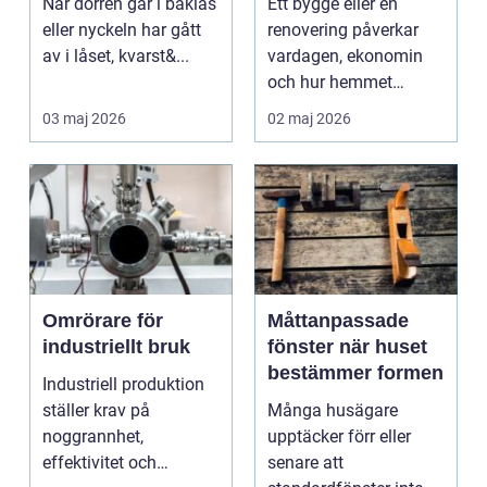
När dörren går i baklås
Ett bygge eller en
eller nyckeln har gått
renovering påverkar
av i låset, kvarst&...
vardagen, ekonomin
och hur hemmet
fungerar under l&arin...
03 maj 2026
02 maj 2026
Omrörare för
Måttanpassade
industriellt bruk
fönster när huset
bestämmer formen
Industriell produktion
ställer krav på
Många husägare
noggrannhet,
upptäcker förr eller
effektivitet och
senare att