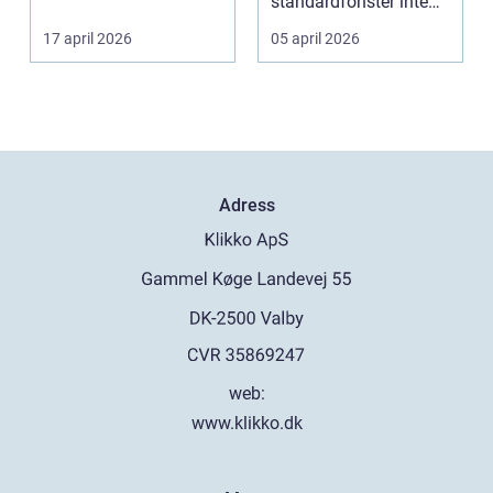
tillförlitlighe...
standardfönster inte
riktigt passar. Kanske
17 april 2026
05 april 2026
är huset ...
Adress
web:
www.klikko.dk