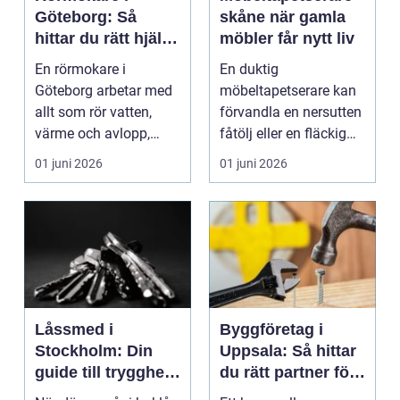
Göteborg: Så
skåne när gamla
hittar du rätt hjälp
möbler får nytt liv
för vatten, värme
En rörmokare i
En duktig
och avlopp
Göteborg arbetar med
möbeltapetserare kan
allt som rör vatten,
förvandla en nersutten
värme och avlopp,
fåtölj eller en fläckig
b&ari...
soffa till en favoritm...
01 juni 2026
01 juni 2026
Låssmed i
Byggföretag i
Stockholm: Din
Uppsala: Så hittar
guide till trygghet
du rätt partner för
och säkerhet
ditt projekt