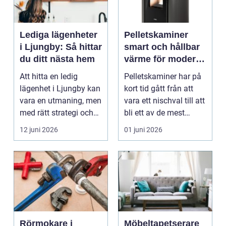
Lediga lägenheter
Pelletskaminer
i Ljungby: Så hittar
smart och hållbar
du ditt nästa hem
värme för moderna
hem
Att hitta en ledig
Pelletskaminer har på
lägenhet i Ljungby kan
kort tid gått från att
vara en utmaning, men
vara ett nischval till att
med rätt strategi och
bli ett av de mest
info...
intressan...
12 juni 2026
01 juni 2026
Rörmokare i
Möbeltapetserare