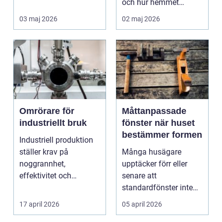
och hur hemmet
fungerar under l&arin...
03 maj 2026
02 maj 2026
Omrörare för
Måttanpassade
industriellt bruk
fönster när huset
bestämmer formen
Industriell produktion
ställer krav på
Många husägare
noggrannhet,
upptäcker förr eller
effektivitet och
senare att
tillförlitlighe...
standardfönster inte
riktigt passar. Kanske
17 april 2026
05 april 2026
är huset ...