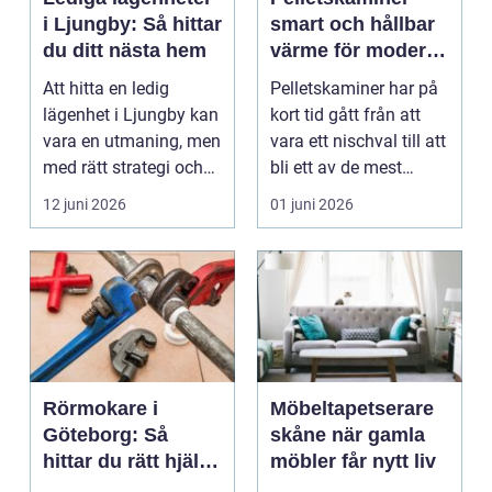
i Ljungby: Så hittar
smart och hållbar
du ditt nästa hem
värme för moderna
hem
Att hitta en ledig
Pelletskaminer har på
lägenhet i Ljungby kan
kort tid gått från att
vara en utmaning, men
vara ett nischval till att
med rätt strategi och
bli ett av de mest
info...
intressan...
12 juni 2026
01 juni 2026
Rörmokare i
Möbeltapetserare
Göteborg: Så
skåne när gamla
hittar du rätt hjälp
möbler får nytt liv
för vatten, värme