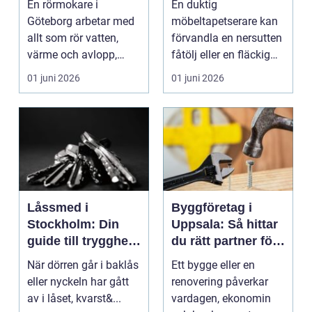
En rörmokare i
En duktig
och avlopp
Göteborg arbetar med
möbeltapetserare kan
allt som rör vatten,
förvandla en nersutten
värme och avlopp,
fåtölj eller en fläckig
b&ari...
soffa till en favoritm...
01 juni 2026
01 juni 2026
Låssmed i
Byggföretag i
Stockholm: Din
Uppsala: Så hittar
guide till trygghet
du rätt partner för
och säkerhet
ditt projekt
När dörren går i baklås
Ett bygge eller en
eller nyckeln har gått
renovering påverkar
av i låset, kvarst&...
vardagen, ekonomin