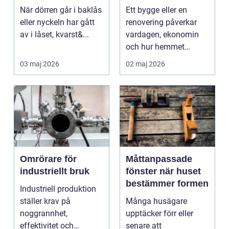
och säkerhet
ditt projekt
När dörren går i baklås
Ett bygge eller en
eller nyckeln har gått
renovering påverkar
av i låset, kvarst&...
vardagen, ekonomin
och hur hemmet
fungerar under l&arin...
03 maj 2026
02 maj 2026
Omrörare för
Måttanpassade
industriellt bruk
fönster när huset
bestämmer formen
Industriell produktion
ställer krav på
Många husägare
noggrannhet,
upptäcker förr eller
effektivitet och
senare att