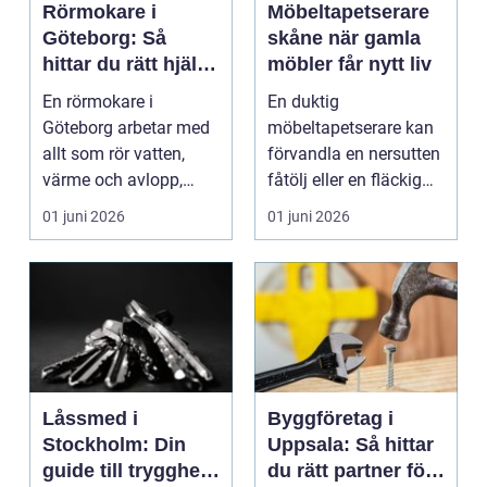
Rörmokare i
Möbeltapetserare
Göteborg: Så
skåne när gamla
hittar du rätt hjälp
möbler får nytt liv
för vatten, värme
En rörmokare i
En duktig
och avlopp
Göteborg arbetar med
möbeltapetserare kan
allt som rör vatten,
förvandla en nersutten
värme och avlopp,
fåtölj eller en fläckig
b&ari...
soffa till en favoritm...
01 juni 2026
01 juni 2026
Låssmed i
Byggföretag i
Stockholm: Din
Uppsala: Så hittar
guide till trygghet
du rätt partner för