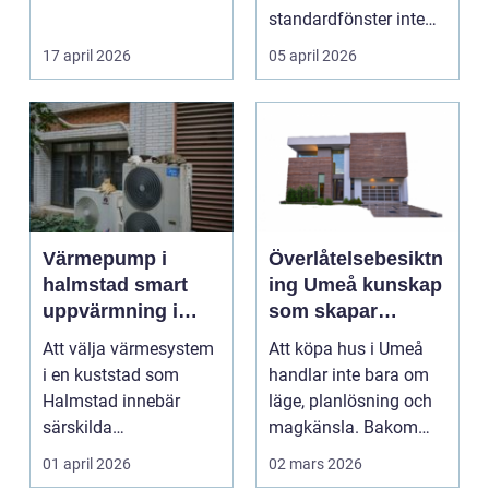
tillförlitlighe...
standardfönster inte
riktigt passar. Kanske
17 april 2026
05 april 2026
är huset ...
Värmepump i
Överlåtelsebesiktn
halmstad smart
ing Umeå kunskap
uppvärmning i
som skapar
kustklimat
tryggare
Att välja värmesystem
Att köpa hus i Umeå
husaffärer
i en kuststad som
handlar inte bara om
Halmstad innebär
läge, planlösning och
särskilda
magkänsla. Bakom
förutsättningar. Vind,
väggar, golv och tak...
01 april 2026
02 mars 2026
fukt, mild...