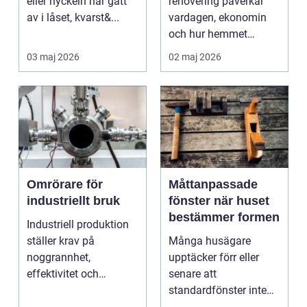
eller nyckeln har gått
renovering påverkar
av i låset, kvarst&...
vardagen, ekonomin
och hur hemmet
fungerar under l&arin...
03 maj 2026
02 maj 2026
Omrörare för
Måttanpassade
industriellt bruk
fönster när huset
bestämmer formen
Industriell produktion
ställer krav på
Många husägare
noggrannhet,
upptäcker förr eller
effektivitet och
senare att
tillförlitlighe...
standardfönster inte
riktigt passar. Kanske