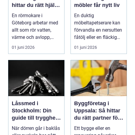
hittar du rätt hjälp
möbler får nytt liv
för vatten, värme
En rörmokare i
En duktig
och avlopp
Göteborg arbetar med
möbeltapetserare kan
allt som rör vatten,
förvandla en nersutten
värme och avlopp,
fåtölj eller en fläckig
b&ari...
soffa till en favoritm...
01 juni 2026
01 juni 2026
Låssmed i
Byggföretag i
Stockholm: Din
Uppsala: Så hittar
guide till trygghet
du rätt partner för
och säkerhet
ditt projekt
När dörren går i baklås
Ett bygge eller en