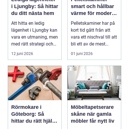
i Ljungby: Så hittar
smart och hållbar
du ditt nästa hem
värme för moderna
hem
Att hitta en ledig
Pelletskaminer har på
lägenhet i Ljungby kan
kort tid gått från att
vara en utmaning, men
vara ett nischval till att
med rätt strategi och
bli ett av de mest
info...
intressan...
12 juni 2026
01 juni 2026
Rörmokare i
Möbeltapetserare
Göteborg: Så
skåne när gamla
hittar du rätt hjälp
möbler får nytt liv
för vatten, värme