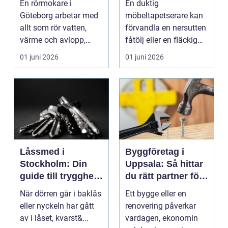
En rörmokare i
En duktig
och avlopp
Göteborg arbetar med
möbeltapetserare kan
allt som rör vatten,
förvandla en nersutten
värme och avlopp,
fåtölj eller en fläckig
b&ari...
soffa till en favoritm...
01 juni 2026
01 juni 2026
Låssmed i
Byggföretag i
Stockholm: Din
Uppsala: Så hittar
guide till trygghet
du rätt partner för
och säkerhet
ditt projekt
När dörren går i baklås
Ett bygge eller en
eller nyckeln har gått
renovering påverkar
av i låset, kvarst&...
vardagen, ekonomin