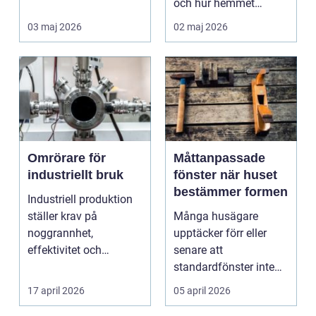
och hur hemmet
fungerar under l&arin...
03 maj 2026
02 maj 2026
Omrörare för
Måttanpassade
industriellt bruk
fönster när huset
bestämmer formen
Industriell produktion
ställer krav på
Många husägare
noggrannhet,
upptäcker förr eller
effektivitet och
senare att
tillförlitlighe...
standardfönster inte
riktigt passar. Kanske
17 april 2026
05 april 2026
är huset ...