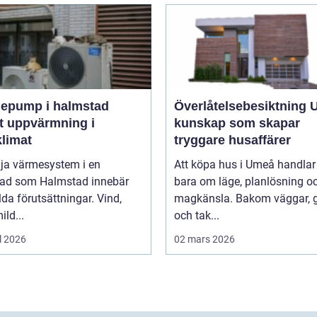
epump i halmstad
Överlåtelsebesiktning
t uppvärmning i
kunskap som skapar
klimat
tryggare husaffärer
lja värmesystem i en
Att köpa hus i Umeå handlar 
tad som Halmstad innebär
bara om läge, planlösning o
lda förutsättningar. Vind,
magkänsla. Bakom väggar, 
ild...
och tak...
l 2026
02 mars 2026