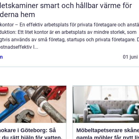
miner smart och hållbar värme för
derna hem
 kontor – En effektiv arbetsplats för privata företagare och anstä
duktion: Ett litet kontor är en arbetsplats av mindre storlek, som
gtvis används av små företag, startups och privata företagare. D
stnadseffektiv l...
n
01 juni
okare i Göteborg: Så
Möbeltapetserare skåne nä
r du rätt hjälp för vatten,
gamla möbler får nytt li