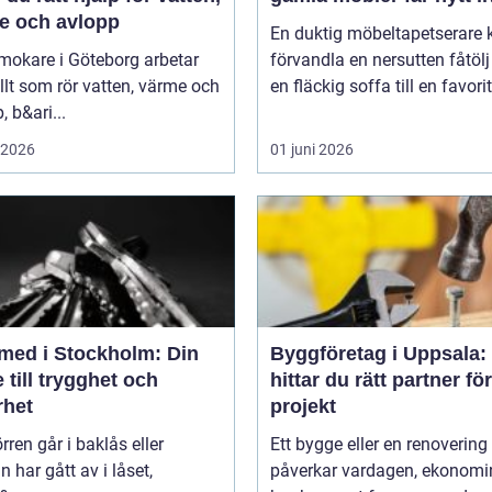
e och avlopp
En duktig möbeltapetserare 
mokare i Göteborg arbetar
förvandla en nersutten fåtölj 
lt som rör vatten, värme och
en fläckig soffa till en favori
, b&ari...
i 2026
01 juni 2026
med i Stockholm: Din
Byggföretag i Uppsala:
 till trygghet och
hittar du rätt partner för
rhet
projekt
rren går i baklås eller
Ett bygge eller en renovering
n har gått av i låset,
påverkar vardagen, ekonomi