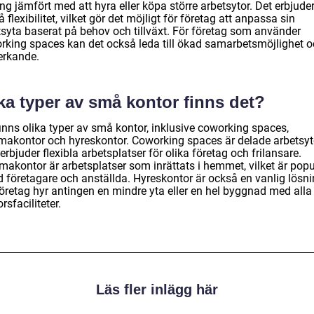
ng jämfört med att hyra eller köpa större arbetsytor. Det erbjude
 flexibilitet, vilket gör det möjligt för företag att anpassa sin
tsyta baserat på behov och tillväxt. För företag som använder
rking spaces kan det också leda till ökad samarbetsmöjlighet 
erkande.
ka typer av små kontor finns det?
inns olika typer av små kontor, inklusive coworking spaces,
akontor och hyreskontor. Coworking spaces är delade arbetsyt
rbjuder flexibla arbetsplatser för olika företag och frilansare.
akontor är arbetsplatser som inrättats i hemmet, vilket är popu
d företagare och anställda. Hyreskontor är också en vanlig lösn
företag hyr antingen en mindre yta eller en hel byggnad med alla
rsfaciliteter.
Läs fler inlägg här