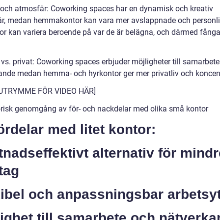
ö och atmosfär: Coworking spaces har en dynamisk och kreativ
r, medan hemmakontor kan vara mer avslappnade och personli
or kan variera beroende på var de är belägna, och därmed fånga
 vs. privat: Coworking spaces erbjuder möjligheter till samarbet
ande medan hemma- och hyrkontor ger mer privatliv och koncent
UTRYMME FÖR VIDEO HÄR]
orisk genomgång av för- och nackdelar med olika små kontor
ördelar med litet kontor:
nadseffektivt alternativ för mindr
tag
xibel och anpassningsbar arbetsy
ighet till samarbete och nätverk