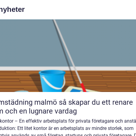
 nyheter
dning malmö så skapar du ett renare
 och en lugnare vardag
 kontor – En effektiv arbetsplats för privata företagare och anstä
duktion: Ett litet kontor är en arbetsplats av mindre storlek, som
gtvis används av små företag, startups och privata företagare. D