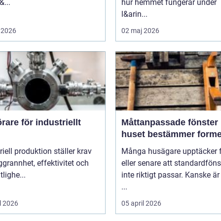
&...
hur hemmet fungerar under
l&arin...
 2026
02 maj 2026
are för industriellt
Måttanpassade fönster när
huset bestämmer form
riell produktion ställer krav
Många husägare upptäcker f
grannhet, effektivitet och
eller senare att standardföns
itlighe...
inte riktigt passar. Kanske är
...
l 2026
05 april 2026