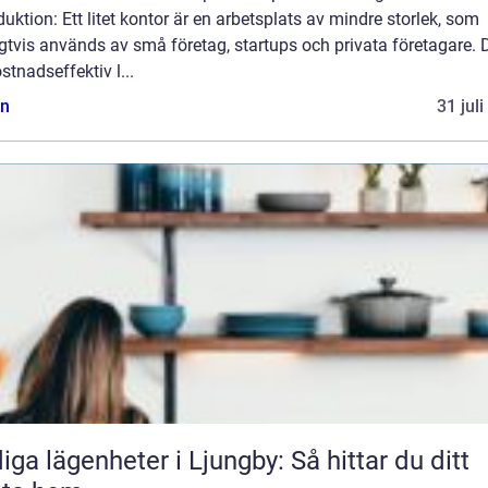
duktion: Ett litet kontor är en arbetsplats av mindre storlek, som
gtvis används av små företag, startups och privata företagare. D
stnadseffektiv l...
n
31 jul
iga lägenheter i Ljungby: Så hittar du ditt