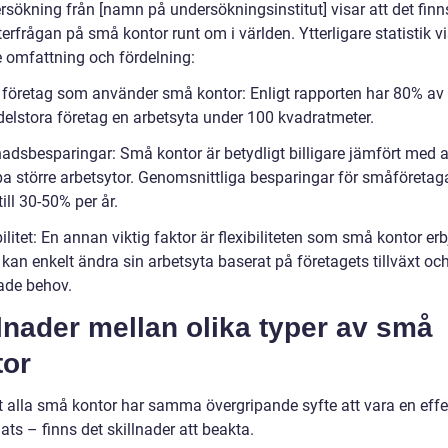
rsökning från [namn på undersökningsinstitut] visar att det finn
erfrågan på små kontor runt om i världen. Ytterligare statistik v
e omfattning och fördelning:
l företag som använder små kontor: Enligt rapporten har 80% a
elstora företag en arbetsyta under 100 kvadratmeter.
nadsbesparingar: Små kontor är betydligt billigare jämfört med a
öpa större arbetsytor. Genomsnittliga besparingar för småföretag
ill 30-50% per år.
bilitet: En annan viktig faktor är flexibiliteten som små kontor erb
kan enkelt ändra sin arbetsyta baserat på företagets tillväxt oc
ade behov.
lnader mellan olika typer av små
tor
tt alla små kontor har samma övergripande syfte att vara en effe
ats – finns det skillnader att beakta.