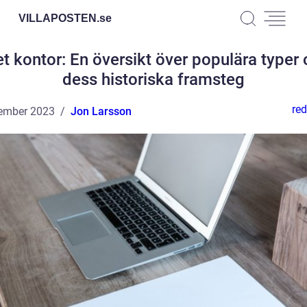
VILLAPOSTEN.
se
et kontor: En översikt över populära typer
dess historiska framsteg
red
ember 2023
Jon Larsson