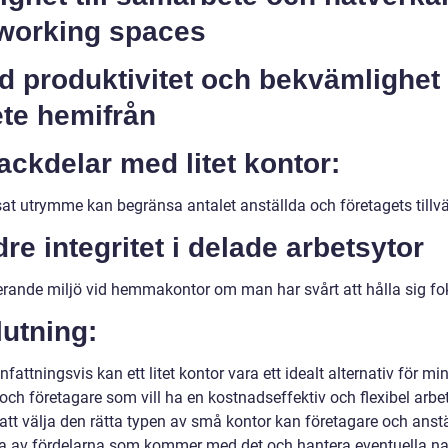
oworking spaces
 produktivitet och bekvämlighet 
ete hemifrån
ackdelar med litet kontor:
at utrymme kan begränsa antalet anställda och företagets tillv
re integritet i delade arbetsytor
erande miljö vid hemmakontor om man har svårt att hålla sig f
utning:
ttningsvis kan ett litet kontor vara ett idealt alternativ för mi
och företagare som vill ha en kostnadseffektiv och flexibel arbe
tt välja den rätta typen av små kontor kan företagare och anst
ta av fördelarna som kommer med det och hantera eventuella n