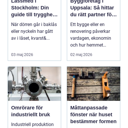
Låssmed i
Byggföretag i
Stockholm: Din
Uppsala: Så hittar
guide till trygghet
du rätt partner för
och säkerhet
ditt projekt
När dörren går i baklås
Ett bygge eller en
eller nyckeln har gått
renovering påverkar
av i låset, kvarst&...
vardagen, ekonomin
och hur hemmet
fungerar under l&arin...
03 maj 2026
02 maj 2026
Omrörare för
Måttanpassade
industriellt bruk
fönster när huset
bestämmer formen
Industriell produktion