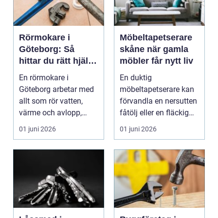
Rörmokare i
Möbeltapetserare
Göteborg: Så
skåne när gamla
hittar du rätt hjälp
möbler får nytt liv
för vatten, värme
En rörmokare i
En duktig
och avlopp
Göteborg arbetar med
möbeltapetserare kan
allt som rör vatten,
förvandla en nersutten
värme och avlopp,
fåtölj eller en fläckig
b&ari...
soffa till en favoritm...
01 juni 2026
01 juni 2026