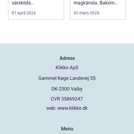
särskilda
magkänsla. Bakom
förutsättningar. Vind,
väggar, golv och tak...
01 april 2026
02 mars 2026
fukt, mild...
Adress
web:
www.klikko.dk
Menu