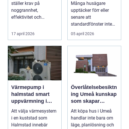
ställer krav på
Många husägare
noggrannhet,
upptäcker förr eller
effektivitet och
senare att
tillförlitlighe...
standardfönster inte
riktigt passar. Kanske
17 april 2026
05 april 2026
är huset ...
Värmepump i
Överlåtelsebesiktn
halmstad smart
ing Umeå kunskap
uppvärmning i
som skapar
kustklimat
tryggare
Att välja värmesystem
Att köpa hus i Umeå
husaffärer
i en kuststad som
handlar inte bara om
Halmstad innebär
läge, planlösning och