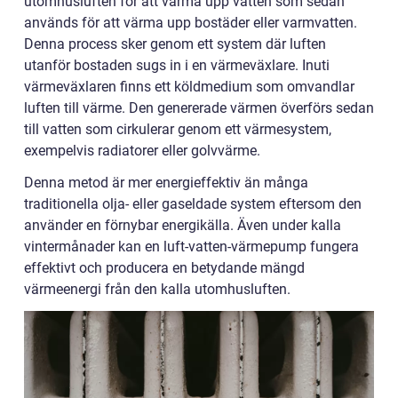
utomhusluften för att värma upp vatten som sedan
används för att värma upp bostäder eller varmvatten.
Denna process sker genom ett system där luften
utanför bostaden sugs in i en värmeväxlare. Inuti
värmeväxlaren finns ett köldmedium som omvandlar
luften till värme. Den genererade värmen överförs sedan
till vatten som cirkulerar genom ett värmesystem,
exempelvis radiatorer eller golvvärme.
Denna metod är mer energieffektiv än många
traditionella olja- eller gaseldade system eftersom den
använder en förnybar energikälla. Även under kalla
vintermånader kan en luft-vatten-värmepump fungera
effektivt och producera en betydande mängd
värmeenergi från den kalla utomhusluften.