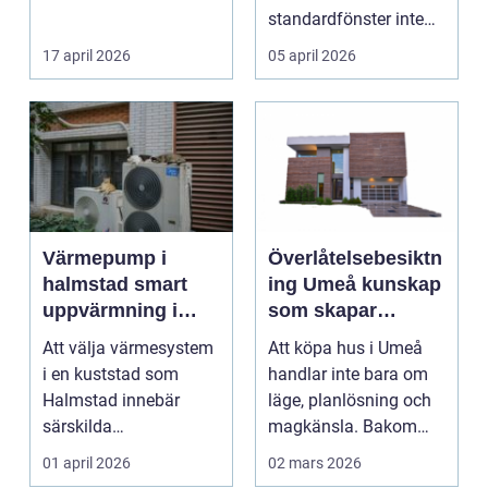
tillförlitlighe...
standardfönster inte
riktigt passar. Kanske
17 april 2026
05 april 2026
är huset ...
Värmepump i
Överlåtelsebesiktn
halmstad smart
ing Umeå kunskap
uppvärmning i
som skapar
kustklimat
tryggare
Att välja värmesystem
Att köpa hus i Umeå
husaffärer
i en kuststad som
handlar inte bara om
Halmstad innebär
läge, planlösning och
särskilda
magkänsla. Bakom
förutsättningar. Vind,
väggar, golv och tak...
01 april 2026
02 mars 2026
fukt, mild...