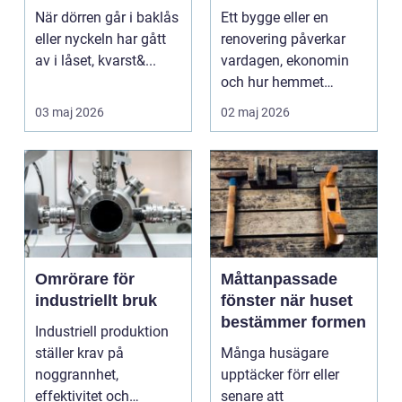
och säkerhet
ditt projekt
När dörren går i baklås
Ett bygge eller en
eller nyckeln har gått
renovering påverkar
av i låset, kvarst&...
vardagen, ekonomin
och hur hemmet
fungerar under l&arin...
03 maj 2026
02 maj 2026
Omrörare för
Måttanpassade
industriellt bruk
fönster när huset
bestämmer formen
Industriell produktion
ställer krav på
Många husägare
noggrannhet,
upptäcker förr eller
effektivitet och
senare att