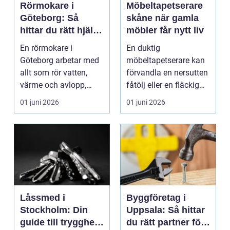
Rörmokare i
Möbeltapetserare
Göteborg: Så
skåne när gamla
hittar du rätt hjälp
möbler får nytt liv
för vatten, värme
En rörmokare i
En duktig
och avlopp
Göteborg arbetar med
möbeltapetserare kan
allt som rör vatten,
förvandla en nersutten
värme och avlopp,
fåtölj eller en fläckig
b&ari...
soffa till en favoritm...
01 juni 2026
01 juni 2026
Låssmed i
Byggföretag i
Stockholm: Din
Uppsala: Så hittar
guide till trygghet
du rätt partner för