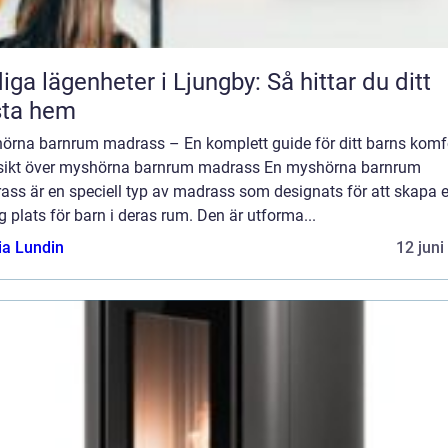
iga lägenheter i Ljungby: Så hittar du ditt
sta hem
örna barnrum madrass – En komplett guide för ditt barns komf
sikt över myshörna barnrum madrass En myshörna barnrum
ass är en speciell typ av madrass som designats för att skapa 
 plats för barn i deras rum. Den är utforma...
ia Lundin
12 juni