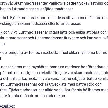
ortnivå: Skummadrasser ger vanligtvis bättre tryckavlastning o
het än luftmadrasser eller fjädermadrasser.
barhet: Fjädermadrasser har en tendens att vara mer hållbara oc
livslängd än skummadrasser eller luftmadrasser.
ek och vikt: Luftmadrasser är oftast lätta och enkla att bära och
kummadrasser och fjädermadrasser är tyngre och kan vara svå
ra.
sk genomgång av för- och nackdelar med olika myshörna barnr
s
h nackdelarna med myshörna barnrum madrass har förändrats öv
 på material, design och teknik. Tidigare var skummadrasser mi
 och slitstarka, medan nyare varianter nu erbjuder bättre komfo
het. Luftmadrasser har också utvecklats med bättre stöd och
rhet. Fjädermadrasser har alltid varit känt för sin hållbarhet me
ndre formbara än de andra varianterna.
sats: