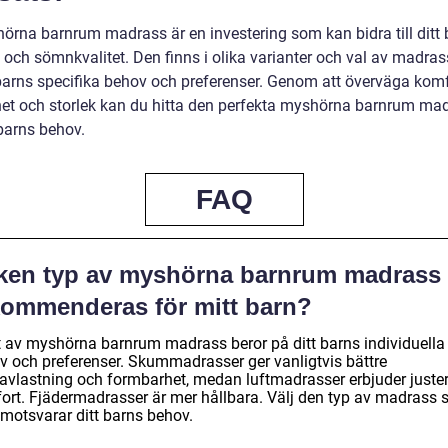
örna barnrum madrass är en investering som kan bidra till ditt 
 och sömnkvalitet. Den finns i olika varianter och val av madras
 barns specifika behov och preferenser. Genom att överväga komf
het och storlek kan du hitta den perfekta myshörna barnrum ma
 barns behov.
FAQ
lken typ av myshörna barnrum madrass
kommenderas för mitt barn?
t av myshörna barnrum madrass beror på ditt barns individuella
v och preferenser. Skummadrasser ger vanligtvis bättre
kavlastning och formbarhet, medan luftmadrasser erbjuder juste
ort. Fjädermadrasser är mer hållbara. Välj den typ av madrass
 motsvarar ditt barns behov.