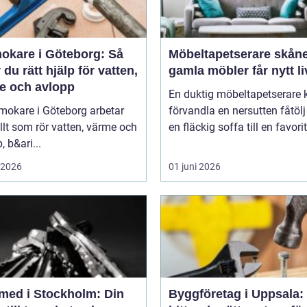
okare i Göteborg: Så
Möbeltapetserare skåne nä
r du rätt hjälp för vatten,
gamla möbler får nytt li
e och avlopp
En duktig möbeltapetserare 
mokare i Göteborg arbetar
förvandla en nersutten fåtölj 
lt som rör vatten, värme och
en fläckig soffa till en favori
, b&ari...
i 2026
01 juni 2026
med i Stockholm: Din
Byggföretag i Uppsala: