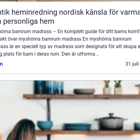
heminredning nordisk känsla för varma
 personliga hem
örna barnrum madrass – En komplett guide för ditt barns komf
sikt över myshörna barnrum madrass En myshörna barnrum
ass är en speciell typ av madrass som designats för att skapa 
 plats för barn i deras rum. Den är utforma...
n
31 jul