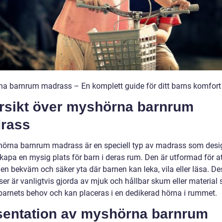
a barnrum madrass – En komplett guide för ditt barns komfort
rsikt över myshörna barnrum
rass
örna barnrum madrass är en speciell typ av madrass som desi
skapa en mysig plats för barn i deras rum. Den är utformad för a
 en bekväm och säker yta där barnen kan leka, vila eller läsa. D
er är vanligtvis gjorda av mjuk och hållbar skum eller material
barnets behov och kan placeras i en dedikerad hörna i rummet.
sentation av myshörna barnrum