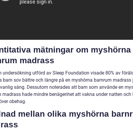
ntitativa mätningar om myshörna
nrum madrass
en undersökning utförd av Sleep Foundation visade 80% av föräl
as barn sov bättre och längre på en myshörna barnrum madrass 
vanlig säng. Dessutom noterades att barn som använde en my
 madrass hade mindre benägenhet att vakna under natten och
över obehag.
llnad mellan olika myshörna barn
rass