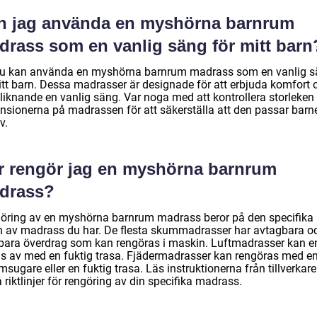
n jag använda en myshörna barnrum
drass som en vanlig säng för mitt barn
du kan använda en myshörna barnrum madrass som en vanlig 
ditt barn. Dessa madrasser är designade för att erbjuda komfort 
 liknande en vanlig säng. Var noga med att kontrollera storleken
nsionerna på madrassen för att säkerställa att den passar barn
v.
r rengör jag en myshörna barnrum
drass?
öring av en myshörna barnrum madrass beror på den specifika
n av madrass du har. De flesta skummadrasser har avtagbara o
tbara överdrag som kan rengöras i maskin. Luftmadrasser kan e
as av med en fuktig trasa. Fjädermadrasser kan rengöras med e
ugare eller en fuktig trasa. Läs instruktionerna från tillverkare
å riktlinjer för rengöring av din specifika madrass.