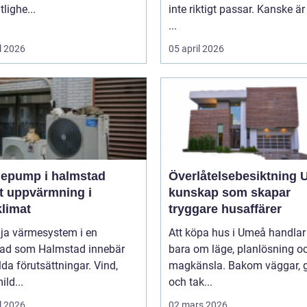
itlighe...
inte riktigt passar. Kanske är
...
l 2026
05 april 2026
epump i halmstad
Överlåtelsebesiktning
t uppvärmning i
kunskap som skapar
klimat
tryggare husaffärer
lja värmesystem i en
Att köpa hus i Umeå handlar 
tad som Halmstad innebär
bara om läge, planlösning o
lda förutsättningar. Vind,
magkänsla. Bakom väggar, 
ild...
och tak...
l 2026
02 mars 2026