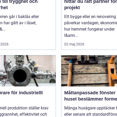
 till trygghet och
hittar du rätt partner för
rhet
projekt
rren går i baklås eller
Ett bygge eller en renovering
n har gått av i låset,
påverkar vardagen, ekonomi
&...
hur hemmet fungerar under
l&arin...
 2026
02 maj 2026
are för industriellt
Måttanpassade fönster när
huset bestämmer form
riell produktion ställer krav
Många husägare upptäcker f
grannhet, effektivitet och
eller senare att standardföns