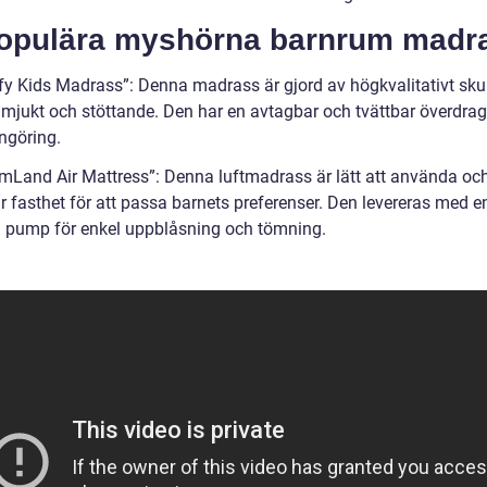
Populära myshörna barnrum madr
y Kids Madrass”: Denna madrass är gjord av högkvalitativt s
 mjukt och stöttande. Den har en avtagbar och tvättbar överdrag
ngöring.
mLand Air Mattress”: Denna luftmadrass är lätt att använda och
r fasthet för att passa barnets preferenser. Den levereras med e
 pump för enkel uppblåsning och tömning.