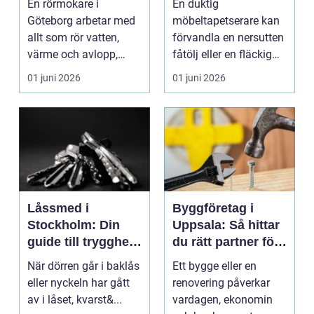
En rörmokare i
En duktig
och avlopp
Göteborg arbetar med
möbeltapetserare kan
allt som rör vatten,
förvandla en nersutten
värme och avlopp,
fåtölj eller en fläckig
b&ari...
soffa till en favoritm...
01 juni 2026
01 juni 2026
Låssmed i
Byggföretag i
Stockholm: Din
Uppsala: Så hittar
guide till trygghet
du rätt partner för
och säkerhet
ditt projekt
När dörren går i baklås
Ett bygge eller en
eller nyckeln har gått
renovering påverkar
av i låset, kvarst&...
vardagen, ekonomin