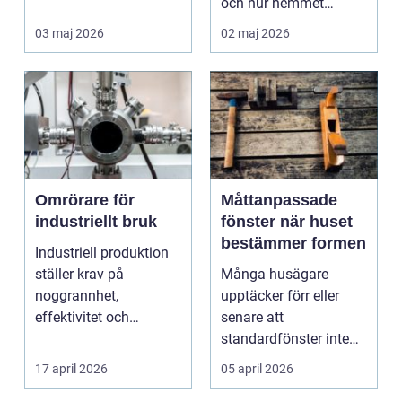
och hur hemmet
fungerar under l&arin...
03 maj 2026
02 maj 2026
Omrörare för
Måttanpassade
industriellt bruk
fönster när huset
bestämmer formen
Industriell produktion
ställer krav på
Många husägare
noggrannhet,
upptäcker förr eller
effektivitet och
senare att
tillförlitlighe...
standardfönster inte
riktigt passar. Kanske
17 april 2026
05 april 2026
är huset ...