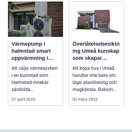
Värmepump i
Överlåtelsebesiktn
halmstad smart
ing Umeå kunskap
uppvärmning i
som skapar
kustklimat
tryggare
Att välja värmesystem
Att köpa hus i Umeå
husaffärer
i en kuststad som
handlar inte bara om
Halmstad innebär
läge, planlösning och
särskilda
magkänsla. Bakom
förutsättningar. Vind,
väggar, golv och tak...
01 april 2026
02 mars 2026
fukt, mild...