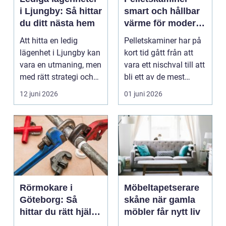
i Ljungby: Så hittar
smart och hållbar
du ditt nästa hem
värme för moderna
hem
Att hitta en ledig
Pelletskaminer har på
lägenhet i Ljungby kan
kort tid gått från att
vara en utmaning, men
vara ett nischval till att
med rätt strategi och
bli ett av de mest
info...
intressan...
12 juni 2026
01 juni 2026
Rörmokare i
Möbeltapetserare
Göteborg: Så
skåne när gamla
hittar du rätt hjälp
möbler får nytt liv
för vatten, värme