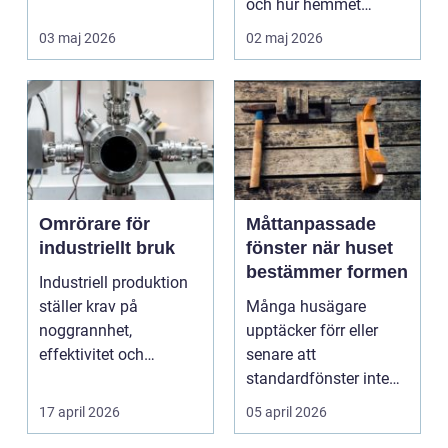
och hur hemmet
fungerar under l&arin...
03 maj 2026
02 maj 2026
Omrörare för
Måttanpassade
industriellt bruk
fönster när huset
bestämmer formen
Industriell produktion
ställer krav på
Många husägare
noggrannhet,
upptäcker förr eller
effektivitet och
senare att
tillförlitlighe...
standardfönster inte
riktigt passar. Kanske
17 april 2026
05 april 2026
är huset ...