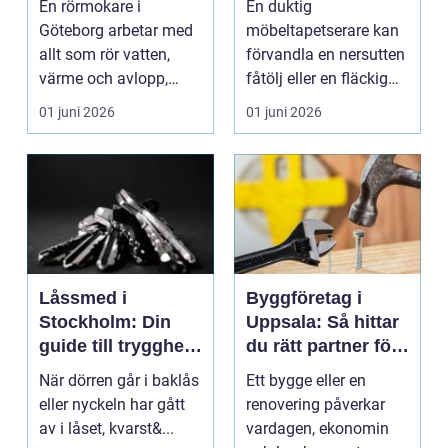
En rörmokare i
En duktig
och avlopp
Göteborg arbetar med
möbeltapetserare kan
allt som rör vatten,
förvandla en nersutten
värme och avlopp,
fåtölj eller en fläckig
b&ari...
soffa till en favoritm...
01 juni 2026
01 juni 2026
Låssmed i
Byggföretag i
Stockholm: Din
Uppsala: Så hittar
guide till trygghet
du rätt partner för
och säkerhet
ditt projekt
När dörren går i baklås
Ett bygge eller en
eller nyckeln har gått
renovering påverkar
av i låset, kvarst&...
vardagen, ekonomin