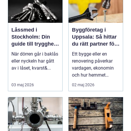
Låssmed i
Byggföretag i
Stockholm: Din
Uppsala: Så hittar
guide till trygghet
du rätt partner för
och säkerhet
ditt projekt
När dörren går i baklås
Ett bygge eller en
eller nyckeln har gått
renovering påverkar
av i låset, kvarst&...
vardagen, ekonomin
och hur hemmet
fungerar under l&arin...
03 maj 2026
02 maj 2026