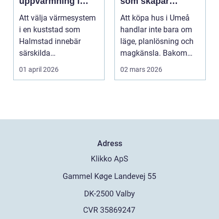
uppvärmning i
som skapar
kustklimat
tryggare
Att välja värmesystem
Att köpa hus i Umeå
husaffärer
i en kuststad som
handlar inte bara om
Halmstad innebär
läge, planlösning och
särskilda
magkänsla. Bakom
förutsättningar. Vind,
väggar, golv och tak...
01 april 2026
02 mars 2026
fukt, mild...
Adress