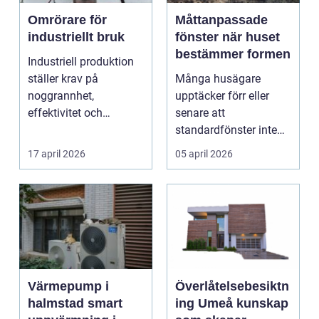
Omrörare för
Måttanpassade
industriellt bruk
fönster när huset
bestämmer formen
Industriell produktion
ställer krav på
Många husägare
noggrannhet,
upptäcker förr eller
effektivitet och
senare att
tillförlitlighe...
standardfönster inte
riktigt passar. Kanske
17 april 2026
05 april 2026
är huset ...
Värmepump i
Överlåtelsebesiktn
halmstad smart
ing Umeå kunskap