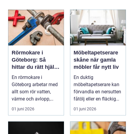
Rörmokare i
Möbeltapetserare
Göteborg: Så
skåne när gamla
hittar du rätt hjälp
möbler får nytt liv
för vatten, värme
En rörmokare i
En duktig
och avlopp
Göteborg arbetar med
möbeltapetserare kan
allt som rör vatten,
förvandla en nersutten
värme och avlopp,
fåtölj eller en fläckig
b&ari...
soffa till en favoritm...
01 juni 2026
01 juni 2026