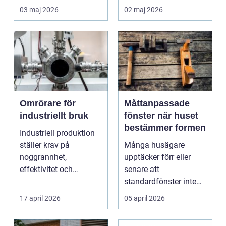
fungerar under l&arin...
03 maj 2026
02 maj 2026
Omrörare för
Måttanpassade
industriellt bruk
fönster när huset
bestämmer formen
Industriell produktion
ställer krav på
Många husägare
noggrannhet,
upptäcker förr eller
effektivitet och
senare att
tillförlitlighe...
standardfönster inte
riktigt passar. Kanske
17 april 2026
05 april 2026
är huset ...