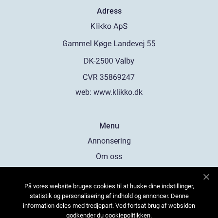
Adress
web:
www.klikko.dk
Menu
Annonsering
Om oss
Cookies
På vores website bruges cookies til at huske dine indstillinger,
Kontakta oss
statistik og personalisering af indhold og annoncer. Denne
Sitemap
information deles med tredjepart. Ved fortsat brug af websiden
godkender du cookiepolitikken.