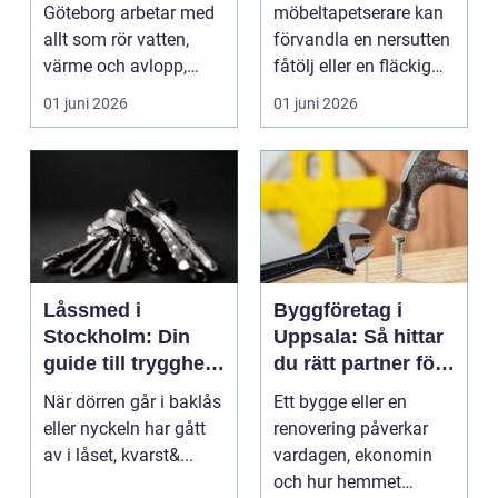
och avlopp
Göteborg arbetar med
möbeltapetserare kan
allt som rör vatten,
förvandla en nersutten
värme och avlopp,
fåtölj eller en fläckig
b&ari...
soffa till en favoritm...
01 juni 2026
01 juni 2026
Låssmed i
Byggföretag i
Stockholm: Din
Uppsala: Så hittar
guide till trygghet
du rätt partner för
och säkerhet
ditt projekt
När dörren går i baklås
Ett bygge eller en
eller nyckeln har gått
renovering påverkar
av i låset, kvarst&...
vardagen, ekonomin
och hur hemmet