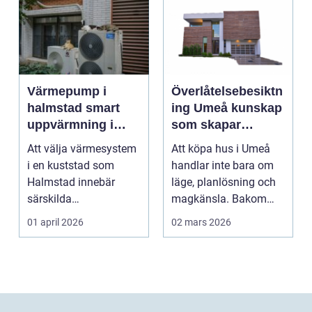
Värmepump i
Överlåtelsebesiktn
halmstad smart
ing Umeå kunskap
uppvärmning i
som skapar
kustklimat
tryggare
Att välja värmesystem
Att köpa hus i Umeå
husaffärer
i en kuststad som
handlar inte bara om
Halmstad innebär
läge, planlösning och
särskilda
magkänsla. Bakom
förutsättningar. Vind,
väggar, golv och tak...
01 april 2026
02 mars 2026
fukt, mild...