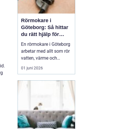
Rörmokare i
Göteborg: Så hittar
du rätt hjälp för
vatten, värme och
En rörmokare i Göteborg
avlopp
arbetar med allt som rör
vatten, värme och
avlopp, både vid akuta
id.
01 juni 2026
problem och vid
rg
planerade arbeten som
renoveringar och
energieffektivisering. En
bra rörmokare
kombinerar snabb hjälp
med ty...