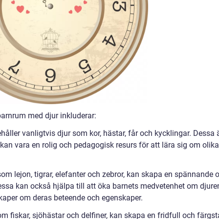
barnrum med djur inkluderar:
åller vanligtvis djur som kor, hästar, får och kycklingar. Dessa 
kan vara en rolig och pedagogisk resurs för att lära sig om olika
 som lejon, tigrar, elefanter och zebror, kan skapa en spännande 
ssa kan också hjälpa till att öka barnets medvetenhet om djure
nskaper om deras beteende och egenskaper.
 fiskar, sjöhästar och delfiner, kan skapa en fridfull och färgst