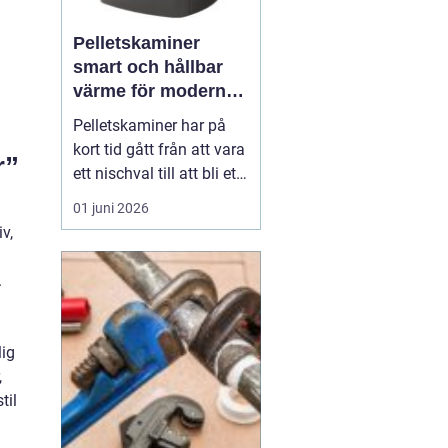
Pelletskaminer
smart och hållbar
värme för moderna
hem
Pelletskaminer har på
kort tid gått från att vara
r”
ett nischval till att bli ett
av de mest intressanta
01 juni 2026
alternativen för
v,
husägare som vill
kombinera låg
.
uppvärmningskostnad
med hög komfort och
lägre klimatpåverkan. En
lig
pelletskamin ger snabb,
,
jämn värm...
til