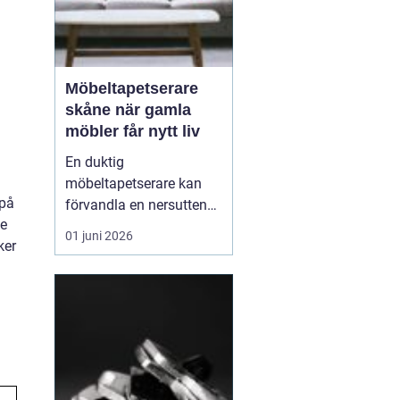
Möbeltapetserare
skåne när gamla
möbler får nytt liv
En duktig
möbeltapetserare kan
 på
förvandla en nersutten
de
fåtölj eller en fläckig
01 juni 2026
ker
soffa till en favoritmöbel
igen. I Skåne finns en
lång tradition av
hantverk och återbruk,
och många väljer i dag
att renovera istället för
att köpa nytt. Det sparar
både p...