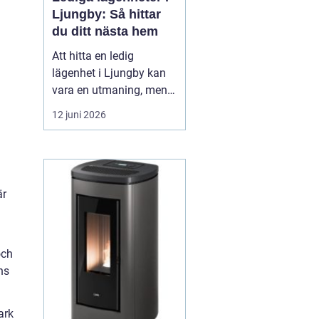
Ljungby: Så hittar
du ditt nästa hem
Att hitta en ledig
lägenhet i Ljungby kan
vara en utmaning, men
med rätt strategi och
12 juni 2026
information går det att
navigera
bostadsmarknaden
effektivt. Ljungby, en
centralort i Kronobergs
är
län, erbjuder inte bara
historik och charm, ut...
och
ns
ark