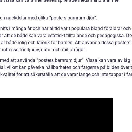
är vissa kan vara mer serieinspirerade medan andra är mer
ch nackdelar med olika ”posters barnrum djur”.
its i många år och har alltid varit populära bland föräldrar och
r att de både kan vara estetiskt tilltalande och pedagogiska. De
m är både rolig och lärorik för barnen. Att använda dessa posters
intresse för djurliv, natur och miljöfrågor.
med att använda ”posters barnrum djur”. Vissa kan vara av låg
ial, vilket kan påverka hållbarheten och färgerna på bilden över t
 kvalitet för att säkerställa att de varar länge och inte tappar i fä