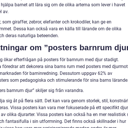
jälpa barnet att lära sig om de olika arterna som lever i havet
l av.
, som giraffer, zebror, elefanter och krokodiler, kan ge en
mmet. Dessa kan också vara en källa till lärande om de olika
ch deras naturliga beteenden.
ätningar om ”posters barnrum dju
 ökar efterfrågan på posters för barnrum med djur stadigt.
a föredrar att dekorera sina barns rum med posters med djurmoti
 på marknaden för barninredning. Dessutom uppgav 62% av
osters som pedagogiska och stimulerande för sina barns lärande
rs barnrum djur” skiljer sig från varandra.
a sig åt på flera sätt. Det kan vara genom storlek, stil, konstnär
ras. Vissa posters kan vara mer fokuserade på ett specifikt djur
olika djurarter. Vissa posters kan också ha en mer realistisk s
 fantasifulla i sin utformning. Det finns också skillnader i hur