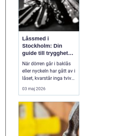
Låssmed i
Stockholm: Din
guide till trygghet
och säkerhet
När dörren går i baklås
eller nyckeln har gått av i
låset, kvarstår inga tvivel
om att en låssmed är
03 maj 2026
ovärderlig. Låssmed
Stockholm innebär dock
mer än bara
akuträdningar. De...