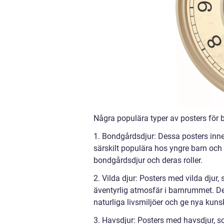
Några populära typer av posters för 
1. Bondgårdsdjur: Dessa posters inneh
särskilt populära hos yngre barn och 
bondgårdsdjur och deras roller.
2. Vilda djur: Posters med vilda djur,
äventyrlig atmosfär i barnrummet. De
naturliga livsmiljöer och ge nya ku
3. Havsdjur: Posters med havsdjur, som