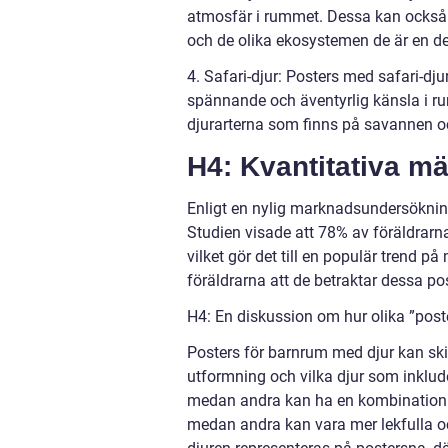
atmosfär i rummet. Dessa kan också h
och de olika ekosystemen de är en de
4. Safari-djur: Posters med safari-djur
spännande och äventyrlig känsla i ru
djurarterna som finns på savannen o
H4: Kvantitativa m
Enligt en nylig marknadsundersökning
Studien visade att 78% av föräldrarn
vilket gör det till en populär trend
föräldrarna att de betraktar dessa p
H4: En diskussion om hur olika ”poste
Posters för barnrum med djur kan skilj
utformning och vilka djur som inklude
medan andra kan ha en kombination av 
medan andra kan vara mer lekfulla och