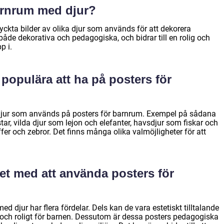
arnrum med djur?
yckta bilder av olika djur som används för att dekorera
åde dekorativa och pedagogiska, och bidrar till en rolig och
p i.
r populära att ha på posters för
v djur som används på posters för barnrum. Exempel på sådana
r, vilda djur som lejon och elefanter, havsdjur som fiskar och
ffer och zebror. Det finns många olika valmöjligheter för att
det med att använda posters för
 djur har flera fördelar. Dels kan de vara estetiskt tilltalande
ch roligt för barnen. Dessutom är dessa posters pedagogiska