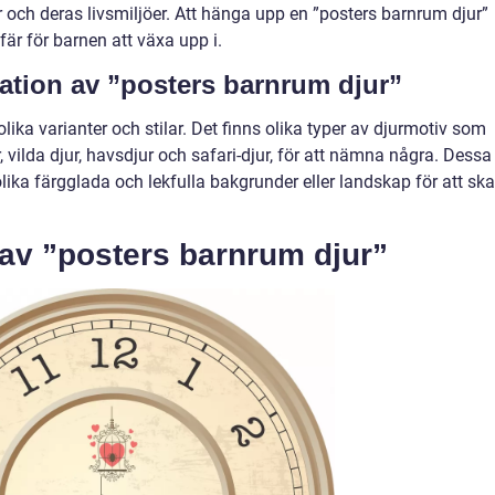
er och deras livsmiljöer. Att hänga upp en ”posters barnrum djur”
är för barnen att växa upp i.
ation av ”posters barnrum djur”
lika varianter och stilar. Det finns olika typer av djurmotiv som
ilda djur, havsdjur och safari-djur, för att nämna några. Dessa
ka färgglada och lekfulla bakgrunder eller landskap för att sk
 av ”posters barnrum djur”