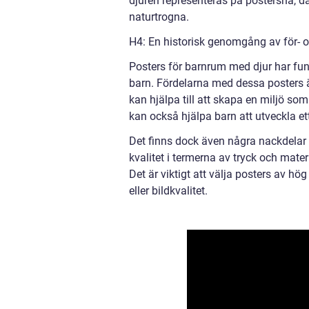
djuren representeras på postersna, d
naturtrogna.
H4: En historisk genomgång av för- o
Posters för barnrum med djur har funn
barn. Fördelarna med dessa posters ä
kan hjälpa till att skapa en miljö so
kan också hjälpa barn att utveckla ett 
Det finns dock även några nackdelar 
kvalitet i termerna av tryck och mater
Det är viktigt att välja posters av hög
eller bildkvalitet.