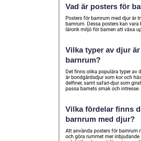
Vad är posters för b
Posters för barnrum med djur är tr
barnrum. Dessa posters kan vara b
lärorik miljö för barnen att växa up
Vilka typer av djur ä
barnrum?
Det finns olika populära typer a
är bondgårdsdjur som kor och hästa
delfiner, samt safari-djur som gira
passa barnets smak och intresse.
Vilka fördelar finns 
barnrum med djur?
Att använda posters för barnrum med
och göra rummet mer inbjudande o