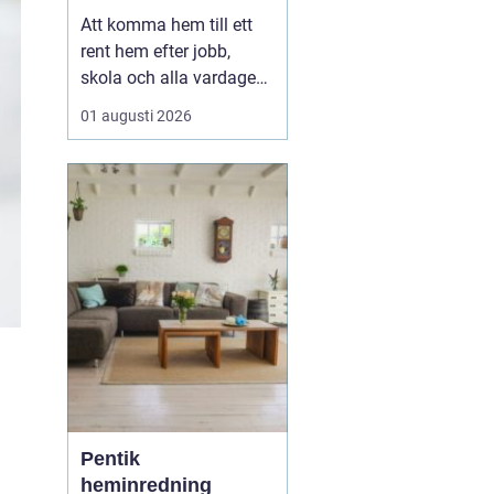
en lugnare vardag
Att komma hem till ett
rent hem efter jobb,
skola och alla vardagens
måsten gör stor skillnad
01 augusti 2026
för både ork och humör.
Allt fler Malmöbor väljer
därför att ta hjälp
med
Hemstädning Malmö i
stället för att...
Pentik
heminredning