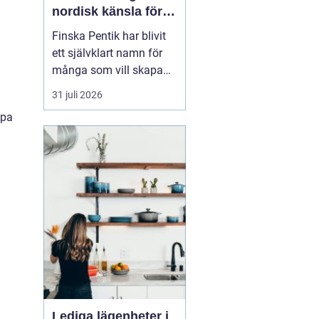
nordisk känsla för
varma och
Finska Pentik har blivit
personliga hem
ett självklart namn för
många som vill skapa
ett varmt, ombonat och
31 juli 2026
personligt hem. Med
apa
rötter i hantverk och
natur inspirerar
varumärket till miljöer
där vardagsföremål
både används och
uppskattas.
Kombinationen av
keramik, ...
Lediga lägenheter i