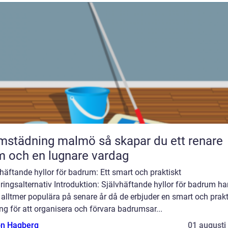
dning malmö så skapar du ett renare
 och en lugnare vardag
häftande hyllor för badrum: Ett smart och praktiskt
ringsalternativ Introduktion: Självhäftande hyllor för badrum ha
t alltmer populära på senare år då de erbjuder en smart och prak
ng för att organisera och förvara badrumsar...
n Hagberg
01 augusti