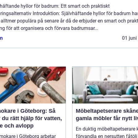
häftande hyllor för badrum: Ett smart och praktiskt
ringsalternativ Introduktion: Självhäftande hyllor för badrum ha
t alltmer populära på senare år då de erbjuder en smart och prak
ng för att organisera och förvara badrumsar...
n
01 juni
okare i Göteborg: Så
Möbeltapetserare skåne nä
r du rätt hjälp för vatten,
gamla möbler får nytt li
e och avlopp
En duktig möbeltapetserare 
mokare i Göteborg arbetar
förvandla en nersutten fåtölj 