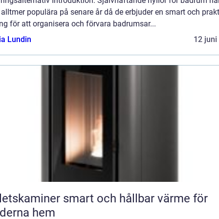
ringsalternativ Introduktion: Självhäftande hyllor för badrum ha
t alltmer populära på senare år då de erbjuder en smart och prak
ng för att organisera och förvara badrumsar...
ia Lundin
12 juni
miner smart och hållbar värme för
derna hem