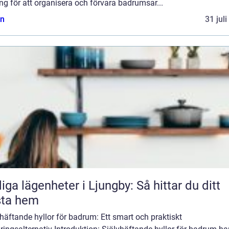
ng för att organisera och förvara badrumsar...
n
31 jul
iga lägenheter i Ljungby: Så hittar du ditt
sta hem
häftande hyllor för badrum: Ett smart och praktiskt