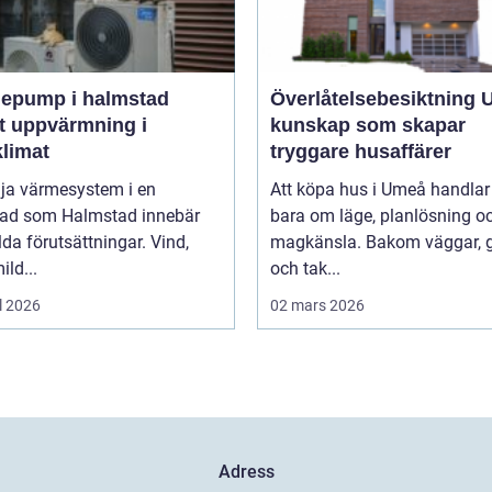
epump i halmstad
Överlåtelsebesiktning
t uppvärmning i
kunskap som skapar
klimat
tryggare husaffärer
lja värmesystem i en
Att köpa hus i Umeå handlar 
tad som Halmstad innebär
bara om läge, planlösning o
lda förutsättningar. Vind,
magkänsla. Bakom väggar, 
ild...
och tak...
l 2026
02 mars 2026
Adress