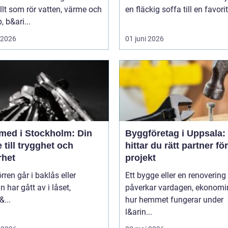
lt som rör vatten, värme och
en fläckig soffa till en favori
, b&ari...
i 2026
01 juni 2026
med i Stockholm: Din
Byggföretag i Uppsala:
 till trygghet och
hittar du rätt partner för
rhet
projekt
rren går i baklås eller
Ett bygge eller en renovering
n har gått av i låset,
påverkar vardagen, ekonomi
&...
hur hemmet fungerar under
l&arin...