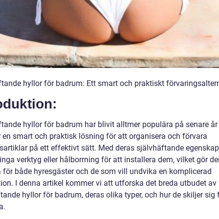
tande hyllor för badrum: Ett smart och praktiskt förvaringsalter
oduktion:
tande hyllor för badrum har blivit alltmer populära på senare år
 en smart och praktisk lösning för att organisera och förvara
artiklar på ett effektivt sätt. Med deras självhäftande egenskap
nga verktyg eller hålborrning för att installera dem, vilket gör d
a för både hyresgäster och de som vill undvika en komplicerad
tion. I denna artikel kommer vi att utforska det breda utbudet av
tande hyllor för badrum, deras olika typer, och hur de skiljer sig 
a.