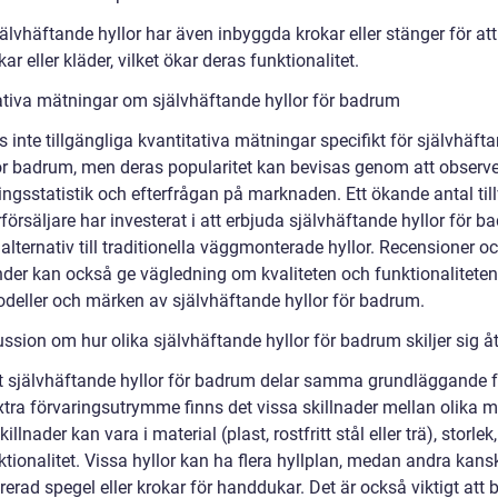
älvhäftande hyllor har även inbyggda krokar eller stänger för at
r eller kläder, vilket ökar deras funktionalitet.
ativa mätningar om självhäftande hyllor för badrum
s inte tillgängliga kvantitativa mätningar specifikt för självhäft
för badrum, men deras popularitet kan bevisas genom att observ
ingsstatistik och efterfrågan på marknaden. Ett ökande antal til
försäljare har investerat i att erbjuda självhäftande hyllor för 
alternativ till traditionella väggmonterade hyllor. Recensioner o
nder kan också ge vägledning om kvaliteten och funktionalitete
odeller och märken av självhäftande hyllor för badrum.
ssion om hur olika självhäftande hyllor för badrum skiljer sig å
tt självhäftande hyllor för badrum delar samma grundläggande 
xtra förvaringsutrymme finns det vissa skillnader mellan olika m
illnader kan vara i material (plast, rostfritt stål eller trä), storlek
tionalitet. Vissa hyllor kan ha flera hyllplan, medan andra kans
rerad spegel eller krokar för handdukar. Det är också viktigt att 