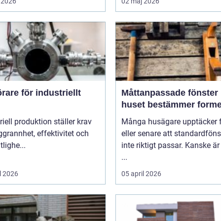
 2026
02 maj 2026
are för industriellt
Måttanpassade fönster när
huset bestämmer form
riell produktion ställer krav
Många husägare upptäcker f
grannhet, effektivitet och
eller senare att standardföns
itlighe...
inte riktigt passar. Kanske är
...
l 2026
05 april 2026