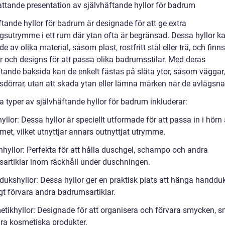
ttande presentation av självhäftande hyllor för badrum
tande hyllor för badrum är designade för att ge extra
ngsutrymme i ett rum där ytan ofta är begränsad. Dessa hyllor k
ade av olika material, såsom plast, rostfritt stål eller trä, och finns
ar och designs för att passa olika badrumsstilar. Med deras
ftande baksida kan de enkelt fästas på släta ytor, såsom väggar,
asdörrar, utan att skada ytan eller lämna märken när de avlägsna
a typer av självhäftande hyllor för badrum inkluderar:
yllor: Dessa hyllor är speciellt utformade för att passa in i hörn
et, vilket utnyttjar annars outnyttjat utrymme.
hhyllor: Perfekta för att hålla duschgel, schampo och andra
artiklar inom räckhåll under duschningen.
dukshyllor: Dessa hyllor ger en praktisk plats att hänga handdu
gt förvara andra badrumsartiklar.
etikhyllor: Designade för att organisera och förvara smycken, 
ra kosmetiska produkter.