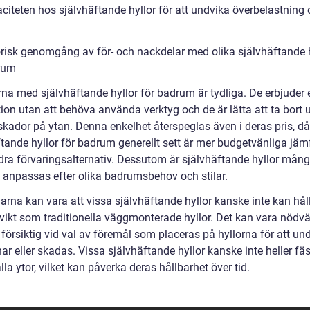
aciteten hos självhäftande hyllor för att undvika överbelastning
orisk genomgång av för- och nackdelar med olika självhäftande h
rum
rna med självhäftande hyllor för badrum är tydliga. De erbjuder 
tion utan att behöva använda verktyg och de är lätta att ta bort 
skador på ytan. Denna enkelhet återspeglas även i deras pris, då
ftande hyllor för badrum generellt sett är mer budgetvänliga jäm
ra förvaringsalternativ. Dessutom är självhäftande hyllor mång
 anpassas efter olika badrumsbehov och stilar.
rna kan vara att vissa självhäftande hyllor kanske inte kan håll
vikt som traditionella väggmonterade hyllor. Det kan vara nödv
 försiktig vid val av föremål som placeras på hyllorna för att und
ar eller skadas. Vissa självhäftande hyllor kanske inte heller fäs
lla ytor, vilket kan påverka deras hållbarhet över tid.