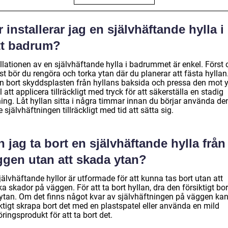
 installerar jag en självhäftande hylla i
tt badrum?
llationen av en självhäftande hylla i badrummet är enkel. Först 
t bör du rengöra och torka ytan där du planerar att fästa hyllan
n bort skyddsplasten från hyllans baksida och pressa den mot y
ll att applicera tillräckligt med tryck för att säkerställa en stadig
ing. Låt hyllan sitta i några timmar innan du börjar använda den
e självhäftningen tillräckligt med tid att sätta sig.
 jag ta bort en självhäftande hylla från
ggen utan att skada ytan?
jälvhäftande hyllor är utformade för att kunna tas bort utan att
a skador på väggen. För att ta bort hyllan, dra den försiktigt bor
 ytan. Om det finns något kvar av självhäftningen på väggen ka
ktigt skrapa bort det med en plastspatel eller använda en mild
ringsprodukt för att ta bort det.