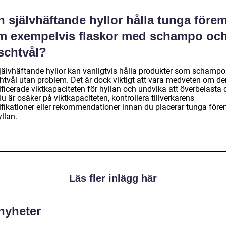
 självhäftande hyllor hålla tunga förem
m exempelvis flaskor med schampo oc
schtvål?
självhäftande hyllor kan vanligtvis hålla produkter som schamp
htvål utan problem. Det är dock viktigt att vara medveten om de
ficerade viktkapaciteten för hyllan och undvika att överbelasta 
 är osäker på viktkapaciteten, kontrollera tillverkarens
ifikationer eller rekommendationer innan du placerar tunga före
llan.
Läs fler inlägg här
 nyheter