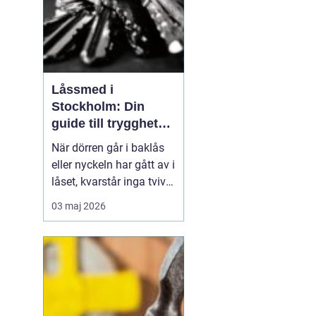
Låssmed i
Stockholm: Din
guide till trygghet
och säkerhet
När dörren går i baklås
eller nyckeln har gått av i
låset, kvarstår inga tvivel
om att en låssmed är
03 maj 2026
ovärderlig. Låssmed
Stockholm innebär dock
mer än bara
akuträdningar. De...