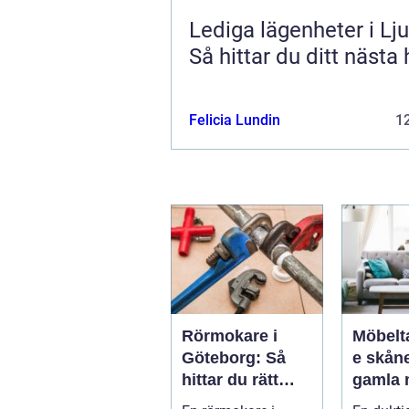
Lediga lägenheter i Lj
Så hittar du ditt nästa
Felicia Lundin
12
Rörmokare i
Möbelt
Göteborg: Så
e skåne n
hittar du rätt
gamla 
hjälp för vatten,
får nytt