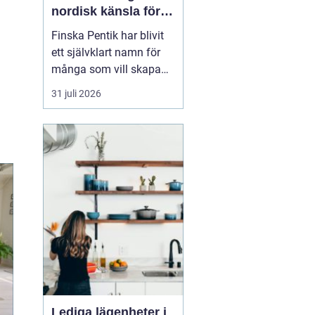
nordisk känsla för
varma och
Finska Pentik har blivit
personliga hem
ett självklart namn för
många som vill skapa
ett varmt, ombonat och
31 juli 2026
personligt hem. Med
rötter i hantverk och
natur inspirerar
varumärket till miljöer
där vardagsföremål
både används och
uppskattas.
Kombinationen av
keramik, ...
Lediga lägenheter i