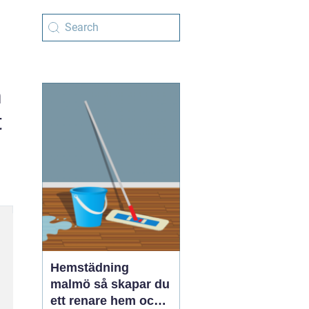
h
t
Hemstädning
malmö så skapar du
ett renare hem och