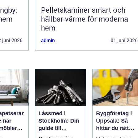
ungby:
Pelletskaminer smart och
 hem
hållbar värme för moderna
hem
 juni 2026
admin
01 juni 2026
apetserar
Låssmed i
Byggföretag i
är
Stockholm: Din
Uppsala: Så
möbler
guide till
hittar du rätt
 liv
trygghet och
partner för ditt