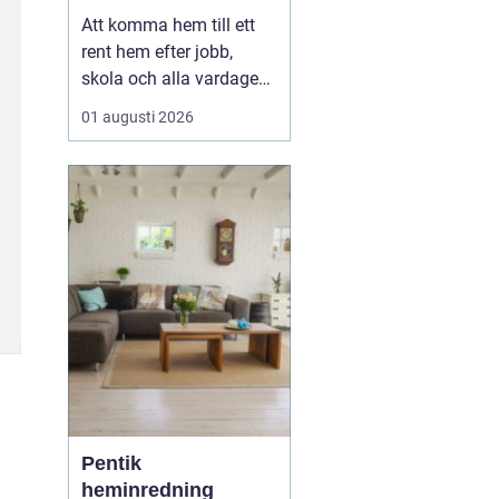
en lugnare vardag
Att komma hem till ett
rent hem efter jobb,
skola och alla vardagens
måsten gör stor skillnad
01 augusti 2026
för både ork och humör.
Allt fler Malmöbor väljer
därför att ta hjälp
med
Hemstädning Malmö i
stället för att...
Pentik
heminredning