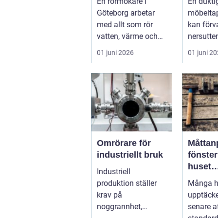
En rörmokare i
En dukti
värme och
Göteborg arbetar
möbeltap
avlopp
med allt som rör
kan förv
vatten, värme och
nersutten
avlopp, b&ari...
en fläcki
01 juni 2026
01 juni 2
en favori
Omrörare för
Måttan
industriellt bruk
fönster nä
huset
Industriell
bestä
produktion ställer
Många h
formen
krav på
upptäcker
noggrannhet,
senare a