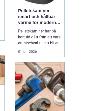
Pelletskaminer
smart och hållbar
värme för moderna
hem
Pelletskaminer har på
kort tid gått från att vara
ett nischval till att bli ett
av de mest intressanta
01 juni 2026
alternativen för
husägare som vill
kombinera låg
uppvärmningskostnad
med hög komfort och
lägre klimatpåverkan. En
pelletskamin ger snabb,
jämn värm...