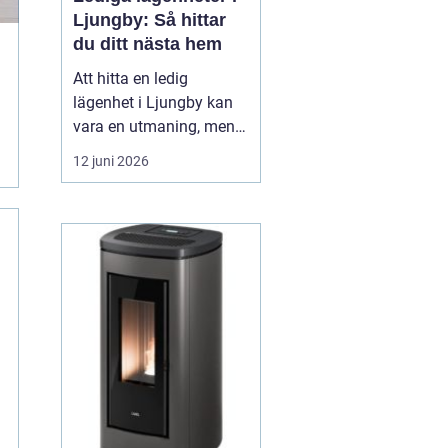
Ljungby: Så hittar
du ditt nästa hem
Att hitta en ledig
lägenhet i Ljungby kan
vara en utmaning, men
med rätt strategi och
12 juni 2026
information går det att
navigera
bostadsmarknaden
effektivt. Ljungby, en
centralort i Kronobergs
län, erbjuder inte bara
historik och charm, ut...