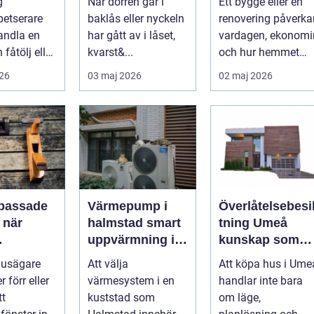
g
När dörren går i
Ett bygge eller en
säkerhet
projekt
etserare
baklås eller nyckeln
renovering påverka
andla en
har gått av i låset,
vardagen, ekonomi
 fåtölj eller
kvarst&...
och hur hemmet
g soffa till
fungerar under
026
03 maj 2026
02 maj 2026
tm...
l&arin...
passade
Värmepump i
Överlåtelsebesi
r
halmstad smart
tning Umeå
uppvärmning i
kunskap som
mmer
kustklimat
skapar tryggare
usägare
Att välja
Att köpa hus i Ume
husaffärer
 förr eller
värmesystem i en
handlar inte bara
tt
kuststad som
om läge,