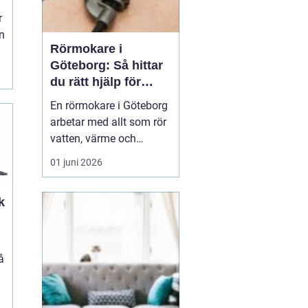
r
n
Rörmokare i
Göteborg: Så hittar
du rätt hjälp för
vatten, värme och
En rörmokare i Göteborg
avlopp
arbetar med allt som rör
vatten, värme och
avlopp, både vid akuta
01 juni 2026
problem och vid
planerade arbeten som
k
renoveringar och
energieffektivisering. En
bra rörmokare
kombinerar snabb hjälp
å
med ty...