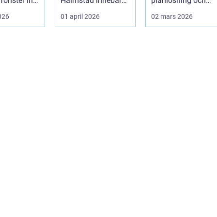
fönster inte
Halmstad innebär
planlösning och
assar.
särskilda
magkänsla. Bako
2026
01 april 2026
02 mars 2026
 huset ...
förutsättningar.
väggar, golv och
Vind, fukt, mild...
tak...