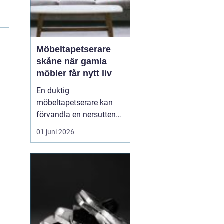
m
Möbeltapetserare
skåne när gamla
möbler får nytt liv
En duktig
möbeltapetserare kan
förvandla en nersutten
fåtölj eller en fläckig
01 juni 2026
soffa till en favoritmöbel
igen. I Skåne finns en
lång tradition av
hantverk och återbruk,
och många väljer i dag
att renovera istället för
att köpa nytt. Det sparar
både p...