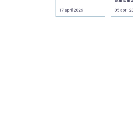
effektivitet och
standard
tillförlitlighe...
riktigt p
17 april 2026
05 april 
Kanske är