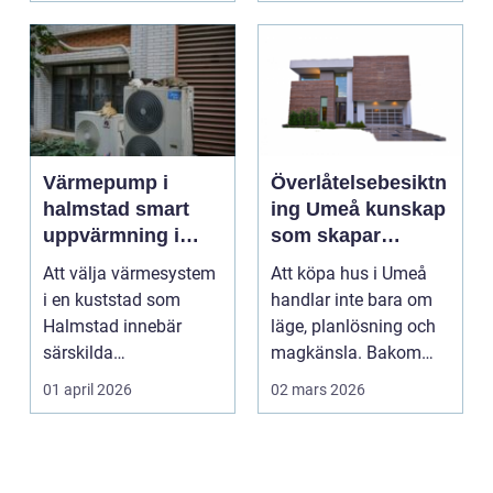
Värmepump i
Överlåtelsebesiktn
halmstad smart
ing Umeå kunskap
uppvärmning i
som skapar
kustklimat
tryggare
Att välja värmesystem
Att köpa hus i Umeå
husaffärer
i en kuststad som
handlar inte bara om
Halmstad innebär
läge, planlösning och
särskilda
magkänsla. Bakom
förutsättningar. Vind,
väggar, golv och tak...
01 april 2026
02 mars 2026
fukt, mild...