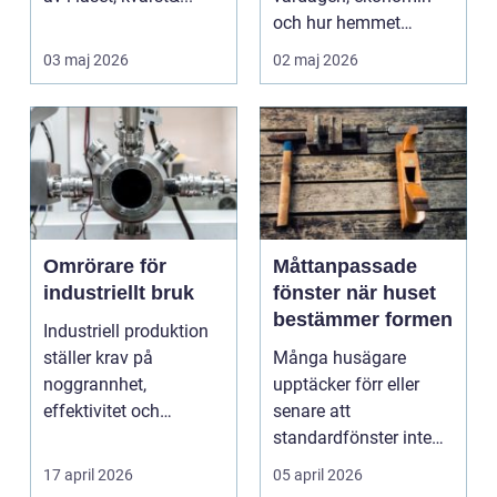
och hur hemmet
fungerar under l&arin...
03 maj 2026
02 maj 2026
Omrörare för
Måttanpassade
industriellt bruk
fönster när huset
bestämmer formen
Industriell produktion
ställer krav på
Många husägare
noggrannhet,
upptäcker förr eller
effektivitet och
senare att
tillförlitlighe...
standardfönster inte
riktigt passar. Kanske
17 april 2026
05 april 2026
är huset ...