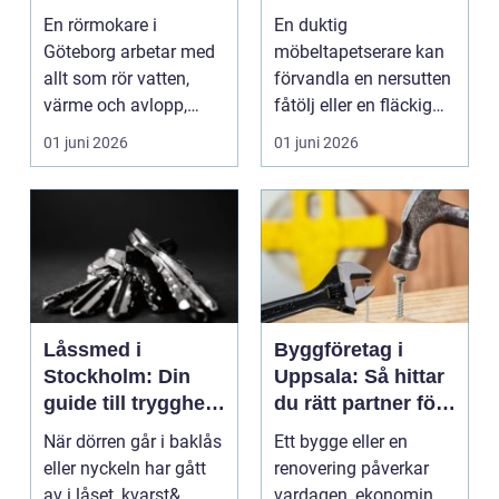
för vatten, värme
En rörmokare i
En duktig
och avlopp
Göteborg arbetar med
möbeltapetserare kan
allt som rör vatten,
förvandla en nersutten
värme och avlopp,
fåtölj eller en fläckig
b&ari...
soffa till en favoritm...
01 juni 2026
01 juni 2026
Låssmed i
Byggföretag i
Stockholm: Din
Uppsala: Så hittar
guide till trygghet
du rätt partner för
och säkerhet
ditt projekt
När dörren går i baklås
Ett bygge eller en
eller nyckeln har gått
renovering påverkar
av i låset, kvarst&...
vardagen, ekonomin