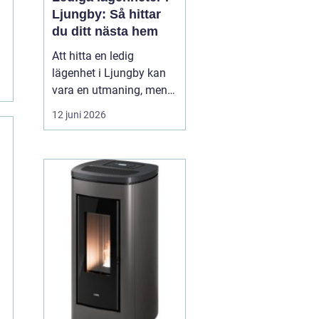
Ljungby: Så hittar
du ditt nästa hem
Att hitta en ledig
lägenhet i Ljungby kan
vara en utmaning, men
med rätt strategi och
12 juni 2026
information går det att
navigera
bostadsmarknaden
effektivt. Ljungby, en
centralort i Kronobergs
län, erbjuder inte bara
historik och charm, ut...