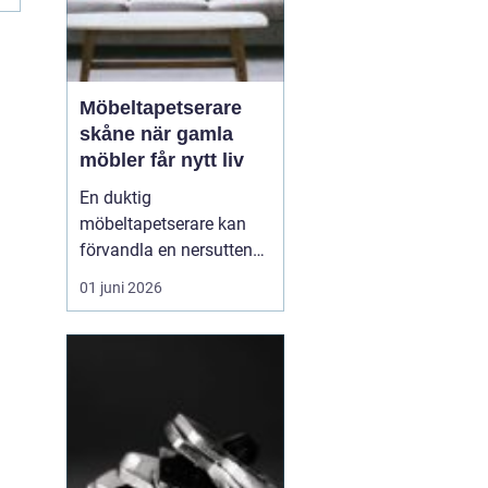
Möbeltapetserare
skåne när gamla
möbler får nytt liv
En duktig
möbeltapetserare kan
förvandla en nersutten
fåtölj eller en fläckig
01 juni 2026
soffa till en favoritmöbel
igen. I Skåne finns en
lång tradition av
hantverk och återbruk,
och många väljer i dag
att renovera istället för
att köpa nytt. Det sparar
både p...