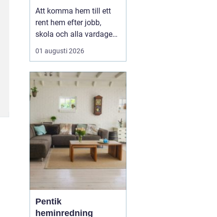
en lugnare vardag
Att komma hem till ett
rent hem efter jobb,
skola och alla vardagens
måsten gör stor skillnad
01 augusti 2026
för både ork och humör.
Allt fler Malmöbor väljer
därför att ta hjälp
med
Hemstädning Malmö i
stället för att...
Pentik
heminredning