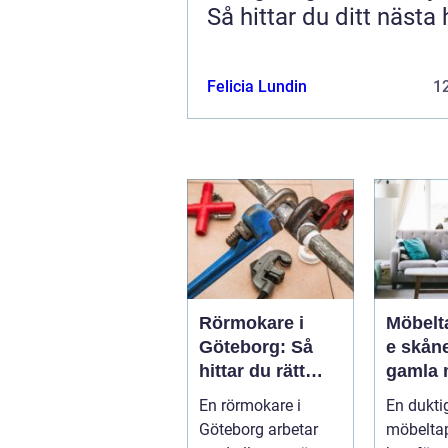
Så hittar du ditt nästa
Felicia Lundin
12
Rörmokare i
Möbelt
Göteborg: Så
e skåne n
hittar du rätt
gamla 
hjälp för vatten,
får nytt
En rörmokare i
En dukti
värme och
Göteborg arbetar
möbeltap
avlopp