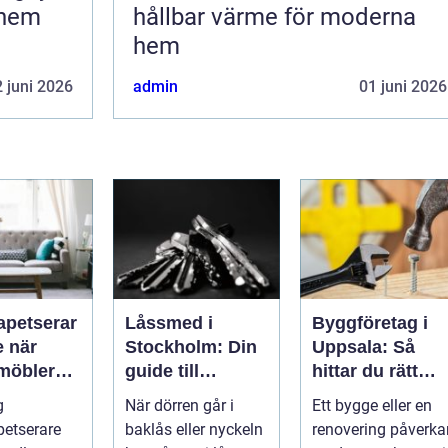
 hem
hållbar värme för moderna
hem
 juni 2026
admin
01 juni 2026
apetserar
Låssmed i
Byggföretag i
är
Stockholm: Din
Uppsala: Så
möbler
guide till
hittar du rätt
 liv
trygghet och
partner för ditt
g
När dörren går i
Ett bygge eller en
säkerhet
projekt
etserare
baklås eller nyckeln
renovering påverka