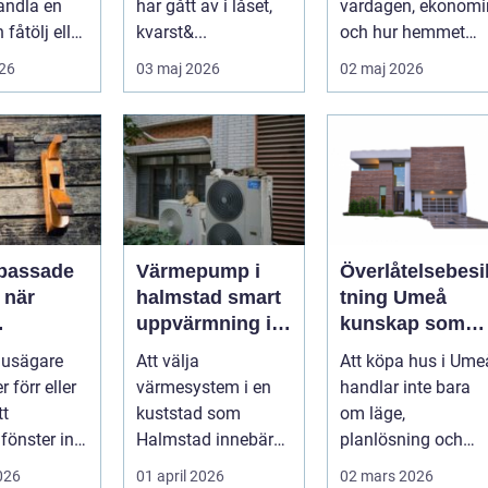
andla en
har gått av i låset,
vardagen, ekonomi
 fåtölj eller
kvarst&...
och hur hemmet
g soffa till
fungerar under
026
03 maj 2026
02 maj 2026
tm...
l&arin...
passade
Värmepump i
Överlåtelsebesi
r
halmstad smart
tning Umeå
uppvärmning i
kunskap som
mmer
kustklimat
skapar tryggare
usägare
Att välja
Att köpa hus i Ume
husaffärer
 förr eller
värmesystem i en
handlar inte bara
tt
kuststad som
om läge,
fönster inte
Halmstad innebär
planlösning och
assar.
särskilda
magkänsla. Bako
2026
01 april 2026
02 mars 2026