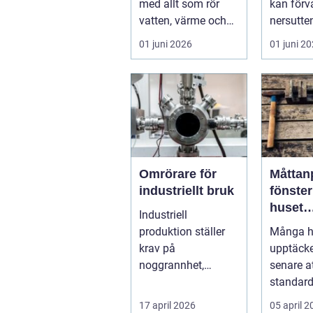
med allt som rör
kan förv
vatten, värme och
nersutten
avlopp, b&ari...
en fläcki
01 juni 2026
01 juni 2
en favori
Omrörare för
Måttan
industriellt bruk
fönster nä
huset
Industriell
bestä
produktion ställer
Många h
formen
krav på
upptäcker
noggrannhet,
senare a
effektivitet och
standard
tillförlitlighe...
riktigt p
17 april 2026
05 april 