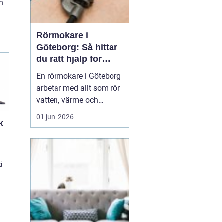
n
Rörmokare i
Göteborg: Så hittar
du rätt hjälp för
vatten, värme och
En rörmokare i Göteborg
avlopp
arbetar med allt som rör
vatten, värme och
avlopp, både vid akuta
01 juni 2026
k
problem och vid
planerade arbeten som
renoveringar och
energieffektivisering. En
å
bra rörmokare
kombinerar snabb hjälp
med ty...
m