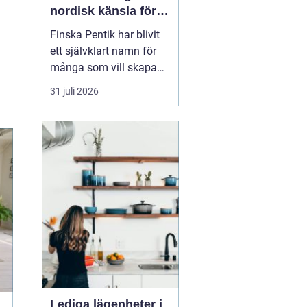
nordisk känsla för
varma och
Finska Pentik har blivit
personliga hem
ett självklart namn för
många som vill skapa
ett varmt, ombonat och
31 juli 2026
personligt hem. Med
rötter i hantverk och
natur inspirerar
varumärket till miljöer
där vardagsföremål
både används och
uppskattas.
Kombinationen av
keramik, ...
Lediga lägenheter i