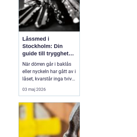
Låssmed i
Stockholm: Din
guide till trygghet
och säkerhet
När dörren går i baklås
eller nyckeln har gått av i
låset, kvarstår inga tvivel
om att en låssmed är
03 maj 2026
ovärderlig. Låssmed
Stockholm innebär dock
mer än bara
akuträdningar. De...