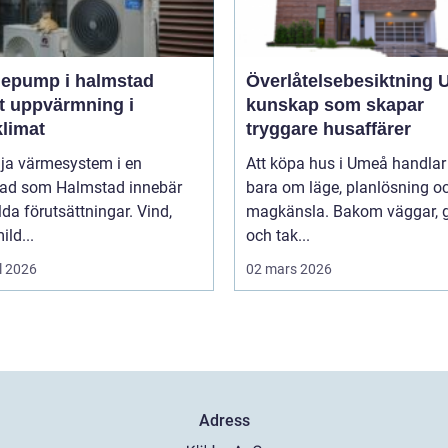
epump i halmstad
Överlåtelsebesiktning
t uppvärmning i
kunskap som skapar
klimat
tryggare husaffärer
lja värmesystem i en
Att köpa hus i Umeå handlar 
tad som Halmstad innebär
bara om läge, planlösning o
lda förutsättningar. Vind,
magkänsla. Bakom väggar, 
ild...
och tak...
l 2026
02 mars 2026
Adress