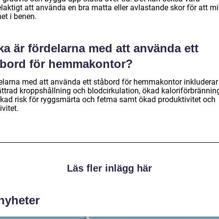
laktigt att använda en bra matta eller avlastande skor för att m
het i benen.
ka är fördelarna med att använda ett
åbord för hemmakontor?
elarna med att använda ett ståbord för hemmakontor inkluderar
ttrad kroppshållning och blodcirkulation, ökad kaloriförbränning
kad risk för ryggsmärta och fetma samt ökad produktivitet och
ivitet.
Läs fler inlägg här
 nyheter