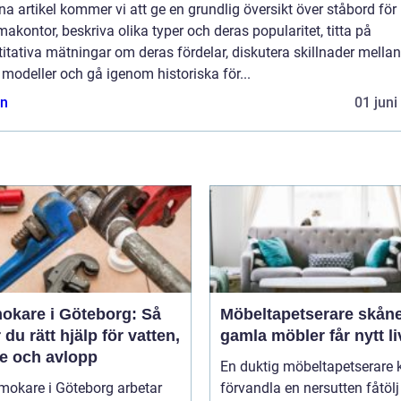
na artikel kommer vi att ge en grundlig översikt över ståbord för
kontor, beskriva olika typer och deras popularitet, titta på
itativa mätningar om deras fördelar, diskutera skillnader mellan
 modeller och gå igenom historiska för...
n
01 juni
okare i Göteborg: Så
Möbeltapetserare skåne nä
r du rätt hjälp för vatten,
gamla möbler får nytt li
e och avlopp
En duktig möbeltapetserare 
mokare i Göteborg arbetar
förvandla en nersutten fåtölj 