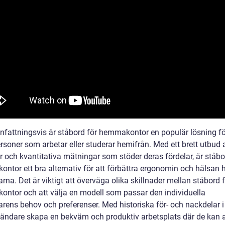
attningsvis är ståbord för hemmakontor en populär lösning fö
rsoner som arbetar eller studerar hemifrån. Med ett brett utbud 
r och kvantitativa mätningar som stöder deras fördelar, är ståbo
ntor ett bra alternativ för att förbättra ergonomin och hälsan 
na. Det är viktigt att överväga olika skillnader mellan ståbord 
ntor och att välja en modell som passar den individuella
rens behov och preferenser. Med historiska för- och nackdelar i
ändare skapa en bekväm och produktiv arbetsplats där de kan 