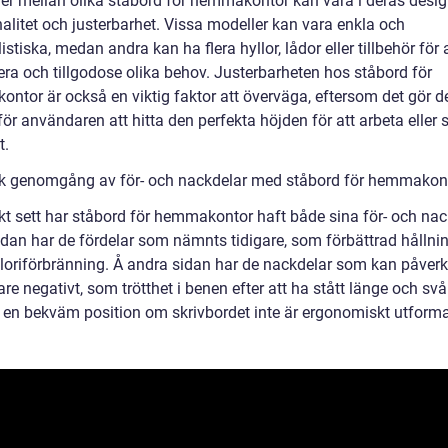
der mellan olika ståbord för hemmakontor kan vara i deras desig
alitet och justerbarhet. Vissa modeller kan vara enkla och
stiska, medan andra kan ha flera hyllor, lådor eller tillbehör för 
era och tillgodose olika behov. Justerbarheten hos ståbord för
ntor är också en viktig faktor att överväga, eftersom det gör d
för användaren att hitta den perfekta höjden för att arbeta eller 
t.
sk genomgång av för- och nackdelar med ståbord för hemmakon
skt sett har ståbord för hemmakontor haft både sina för- och nac
idan har de fördelar som nämnts tidigare, som förbättrad hållni
loriförbränning. Å andra sidan har de nackdelar som kan påverk
e negativt, som trötthet i benen efter att ha stått länge och svå
ta en bekväm position om skrivbordet inte är ergonomiskt utforma