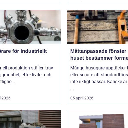
are för industriellt
Måttanpassade fönster när
huset bestämmer form
riell produktion ställer krav
Många husägare upptäcker f
grannhet, effektivitet och
eller senare att standardföns
itlighe...
inte riktigt passar. Kanske är
...
l 2026
05 april 2026