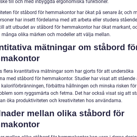
ske till och med inbyggda ergonomiska funktioner.
iteten för ståbord för hemmakontor har ökat på senare år, och
rsoner har insett fördelarna med att arbeta eller studera stående
 till att utbudet av ståbord för hemmakontor har ökat markant, o
u många olika märken och modeller att välja mellan.
titativa mätningar om ståbord fö
makontor
s flera kvantitativa mätningar som har gjorts för att undersöka
rna med ståbord för hemmakontor. Studier har visat att stående 
 kaloriförbränningen, förbättra hållningen och minska risken för
oblem som ryggsmärta och fetma. Det har också visat sig att s
kan öka produktiviteten och kreativiteten hos användarna.
lnader mellan olika ståbord för
makontor