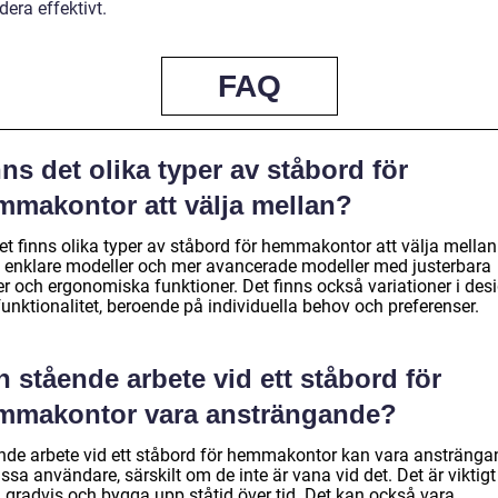
udera effektivt.
FAQ
ns det olika typer av ståbord för
mmakontor att välja mellan?
et finns olika typer av ståbord för hemmakontor att välja mellan
s enklare modeller och mer avancerade modeller med justerbara
er och ergonomiska funktioner. Det finns också variationer i des
unktionalitet, beroende på individuella behov och preferenser.
 stående arbete vid ett ståbord för
mmakontor vara ansträngande?
nde arbete vid ett ståbord för hemmakontor kan vara anstränga
issa användare, särskilt om de inte är vana vid det. Det är viktigt
a gradvis och bygga upp ståtid över tid. Det kan också vara