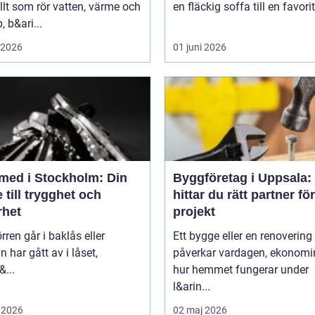
lt som rör vatten, värme och
en fläckig soffa till en favori
, b&ari...
i 2026
01 juni 2026
med i Stockholm: Din
Byggföretag i Uppsala:
 till trygghet och
hittar du rätt partner för
rhet
projekt
rren går i baklås eller
Ett bygge eller en renovering
n har gått av i låset,
påverkar vardagen, ekonomi
&...
hur hemmet fungerar under
l&arin...
 2026
02 maj 2026