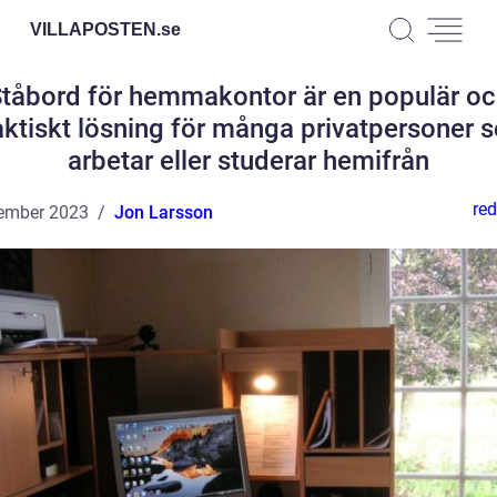
VILLAPOSTEN.
se
tåbord för hemmakontor är en populär o
aktiskt lösning för många privatpersoner 
arbetar eller studerar hemifrån
red
ember 2023
Jon Larsson