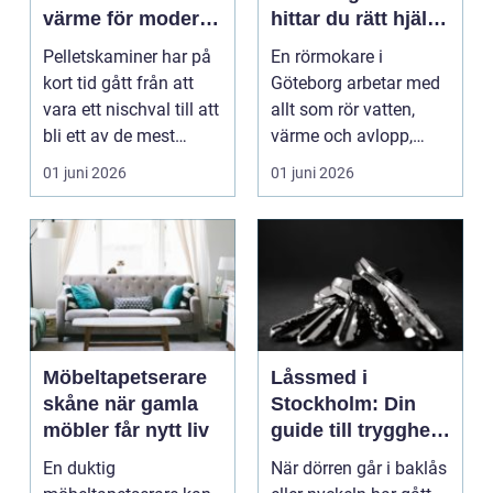
värme för moderna
hittar du rätt hjälp
hem
för vatten, värme
Pelletskaminer har på
En rörmokare i
och avlopp
kort tid gått från att
Göteborg arbetar med
vara ett nischval till att
allt som rör vatten,
bli ett av de mest
värme och avlopp,
intressan...
b&ari...
01 juni 2026
01 juni 2026
Möbeltapetserare
Låssmed i
skåne när gamla
Stockholm: Din
möbler får nytt liv
guide till trygghet
och säkerhet
En duktig
När dörren går i baklås