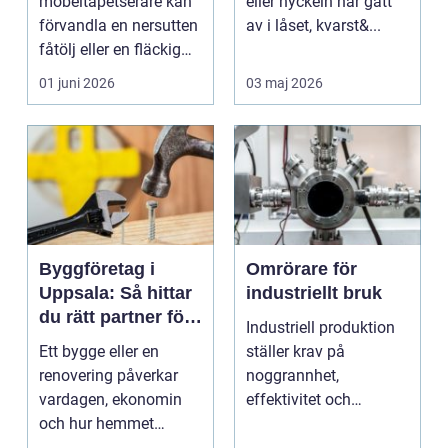
möbeltapetserare kan
eller nyckeln har gått
förvandla en nersutten
av i låset, kvarst&...
fåtölj eller en fläckig
soffa till en favoritm...
01 juni 2026
03 maj 2026
Byggföretag i
Omrörare för
Uppsala: Så hittar
industriellt bruk
du rätt partner för
Industriell produktion
ditt projekt
Ett bygge eller en
ställer krav på
renovering påverkar
noggrannhet,
vardagen, ekonomin
effektivitet och
och hur hemmet
tillförlitlighe...
fungerar under l&arin...