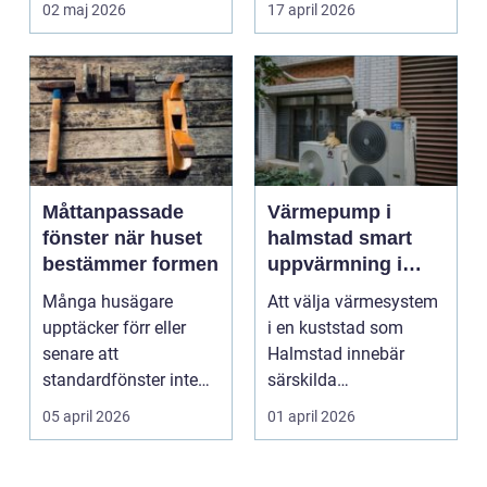
02 maj 2026
17 april 2026
Måttanpassade
Värmepump i
fönster när huset
halmstad smart
bestämmer formen
uppvärmning i
kustklimat
Många husägare
Att välja värmesystem
upptäcker förr eller
i en kuststad som
senare att
Halmstad innebär
standardfönster inte
särskilda
riktigt passar. Kanske
förutsättningar. Vind,
05 april 2026
01 april 2026
är huset ...
fukt, mild...