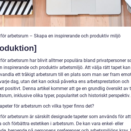
 för arbetsrum – Skapa en inspirerande och produktiv miljö
roduktion]
för arbetsrum har blivit alltmer populära bland privatpersoner s
 inspirerande och produktiv arbetsmiljö. Att välja rätt tapet kan
vandla ett tråkigt arbetsrum till en plats som man ser fram emot
i varje dag, utan det kan också påverka ens arbetsprestation och
tet positivt. Denna artikel kommer att ge en grundlig översikt av 
tsrum, inklusive olika typer, popularitet och historiskt perspektiv.
apeter för arbetsrum och vilka typer finns det?
 för arbetsrum är särskilt designade tapeter som används för att
 och förbättra estetiken i arbetsrum. De kan vara enkel- eller
de, beroende på personens preferenser och arbetsmiljöns krav.