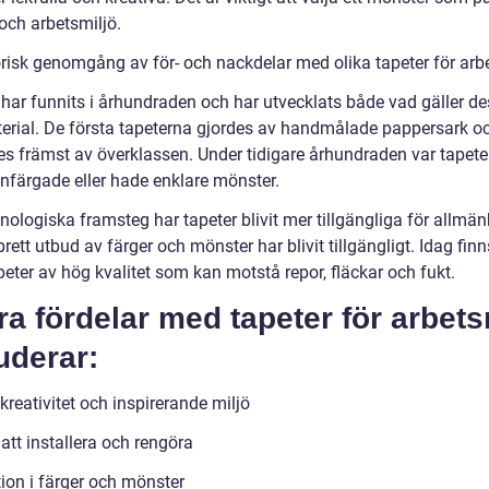
 och arbetsmiljö.
orisk genomgång av för- och nackdelar med olika tapeter för ar
 har funnits i århundraden och har utvecklats både vad gäller de
erial. De första tapeterna gjordes av handmålade pappersark o
s främst av överklassen. Under tidigare århundraden var tapeter
nfärgade eller hade enklare mönster.
nologiska framsteg har tapeter blivit mer tillgängliga för allmä
brett utbud av färger och mönster har blivit tillgängligt. Idag finn
eter av hög kvalitet som kan motstå repor, fläckar och fukt.
a fördelar med tapeter för arbet
uderar:
reativitet och inspirerande miljö
att installera och rengöra
tion i färger och mönster