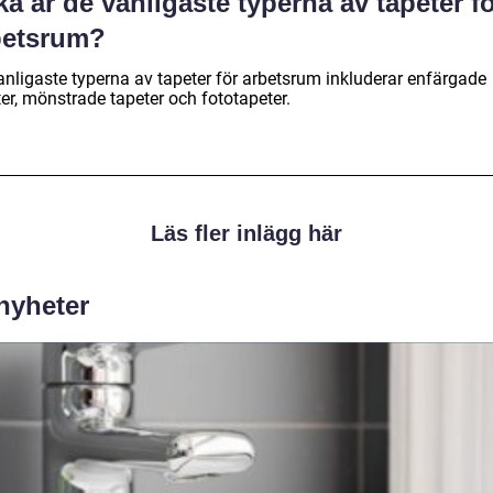
ka är de vanligaste typerna av tapeter f
betsrum?
anligaste typerna av tapeter för arbetsrum inkluderar enfärgade
er, mönstrade tapeter och fototapeter.
Läs fler inlägg här
 nyheter