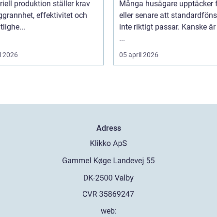
riell produktion ställer krav
Många husägare upptäcker f
grannhet, effektivitet och
eller senare att standardföns
itlighe...
inte riktigt passar. Kanske är
...
l 2026
05 april 2026
Adress
web: