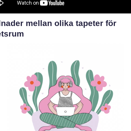
lnader mellan olika tapeter för
etsrum