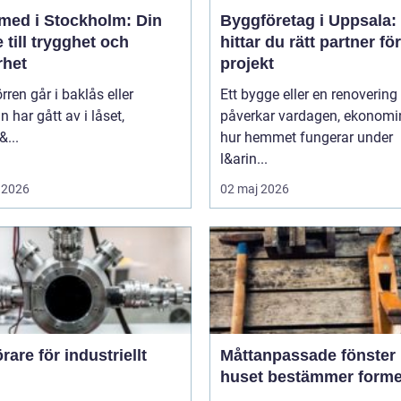
med i Stockholm: Din
Byggföretag i Uppsala:
 till trygghet och
hittar du rätt partner för
rhet
projekt
rren går i baklås eller
Ett bygge eller en renovering
n har gått av i låset,
påverkar vardagen, ekonomi
&...
hur hemmet fungerar under
l&arin...
 2026
02 maj 2026
are för industriellt
Måttanpassade fönster när
huset bestämmer form