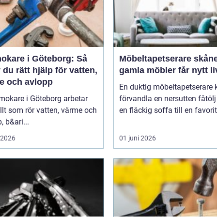
okare i Göteborg: Så
Möbeltapetserare skåne nä
r du rätt hjälp för vatten,
gamla möbler får nytt li
e och avlopp
En duktig möbeltapetserare 
mokare i Göteborg arbetar
förvandla en nersutten fåtölj 
lt som rör vatten, värme och
en fläckig soffa till en favori
, b&ari...
i 2026
01 juni 2026