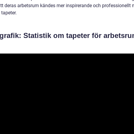
tt deras arbetsrum kändes mer inspirerande och professionellt
 tapeter.
grafik: Statistik om tapeter för arbetsr