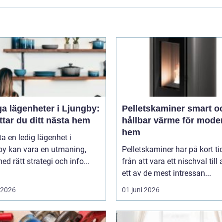
a lägenheter i Ljungby:
Pelletskaminer smart och
ttar du ditt nästa hem
hållbar värme för mode
hem
tta en ledig lägenhet i
by kan vara en utmaning,
Pelletskaminer har på kort ti
d rätt strategi och info...
från att vara ett nischval till a
ett av de mest intressan...
i 2026
01 juni 2026