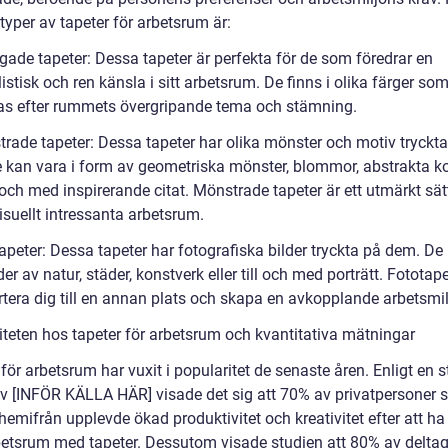
typer av tapeter för arbetsrum är:
gade tapeter: Dessa tapeter är perfekta för de som föredrar en
stisk och ren känsla i sitt arbetsrum. De finns i olika färger so
s efter rummets övergripande tema och stämning.
trade tapeter: Dessa tapeter har olika mönster och motiv tryckt
 kan vara i form av geometriska mönster, blommor, abstrakta k
ll och med inspirerande citat. Mönstrade tapeter är ett utmärkt sät
isuellt intressanta arbetsrum.
apeter: Dessa tapeter har fotografiska bilder tryckta på dem. De
der av natur, städer, konstverk eller till och med porträtt. Fototap
rtera dig till en annan plats och skapa en avkopplande arbetsmil
iteten hos tapeter för arbetsrum och kvantitativa mätningar
för arbetsrum har vuxit i popularitet de senaste åren. Enligt en s
av [INFÖR KÄLLA HÄR] visade det sig att 70% av privatpersoner
hemifrån upplevde ökad produktivitet och kreativitet efter att ha 
betsrum med tapeter. Dessutom visade studien att 80% av delta