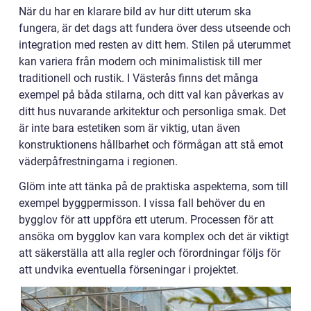
När du har en klarare bild av hur ditt uterum ska
fungera, är det dags att fundera över dess utseende och
integration med resten av ditt hem. Stilen på uterummet
kan variera från modern och minimalistisk till mer
traditionell och rustik. I Västerås finns det många
exempel på båda stilarna, och ditt val kan påverkas av
ditt hus nuvarande arkitektur och personliga smak. Det
är inte bara estetiken som är viktig, utan även
konstruktionens hållbarhet och förmågan att stå emot
väderpåfrestningarna i regionen.
Glöm inte att tänka på de praktiska aspekterna, som till
exempel byggpermisson. I vissa fall behöver du en
bygglov för att uppföra ett uterum. Processen för att
ansöka om bygglov kan vara komplex och det är viktigt
att säkerställa att alla regler och förordningar följs för
att undvika eventuella förseningar i projektet.