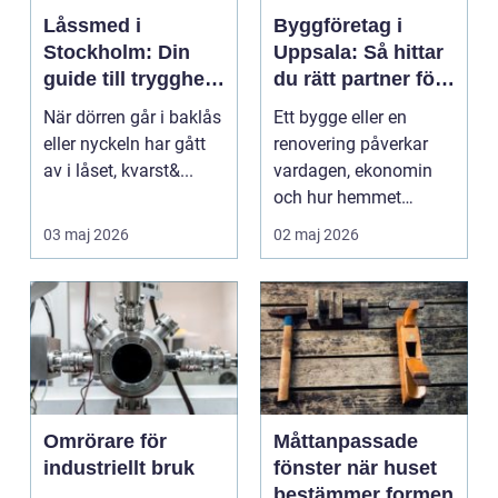
Låssmed i
Byggföretag i
Stockholm: Din
Uppsala: Så hittar
guide till trygghet
du rätt partner för
och säkerhet
ditt projekt
När dörren går i baklås
Ett bygge eller en
eller nyckeln har gått
renovering påverkar
av i låset, kvarst&...
vardagen, ekonomin
och hur hemmet
fungerar under l&arin...
03 maj 2026
02 maj 2026
Omrörare för
Måttanpassade
industriellt bruk
fönster när huset
bestämmer formen