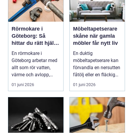
Rörmokare i
Möbeltapetserare
Göteborg: Så
skåne när gamla
hittar du rätt hjälp
möbler får nytt liv
för vatten, värme
En rörmokare i
En duktig
och avlopp
Göteborg arbetar med
möbeltapetserare kan
allt som rör vatten,
förvandla en nersutten
värme och avlopp,
fåtölj eller en fläckig
b&ari...
soffa till en favoritm...
01 juni 2026
01 juni 2026