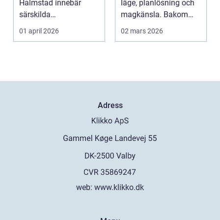
Halmstad innebär
läge, planlösning och
särskilda
magkänsla. Bakom
förutsättningar. Vind,
väggar, golv och tak...
01 april 2026
02 mars 2026
fukt, mild...
Adress
web:
www.klikko.dk