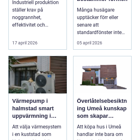
Industriell produktion
ställer krav på
Många husägare
noggrannhet,
upptäcker förr eller
effektivitet och
senare att
tillförlitlighe...
standardfönster inte
riktigt passar. Kanske
17 april 2026
05 april 2026
är huset ...
Värmepump i
Överlåtelsebesiktn
halmstad smart
ing Umeå kunskap
uppvärmning i
som skapar
kustklimat
tryggare
Att välja värmesystem
Att köpa hus i Umeå
husaffärer
i en kuststad som
handlar inte bara om