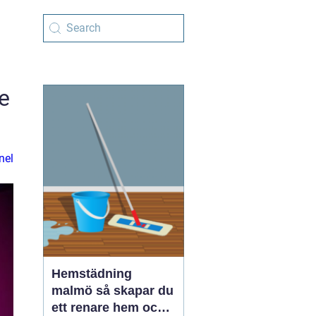
e
nel
Hemstädning
malmö så skapar du
ett renare hem och