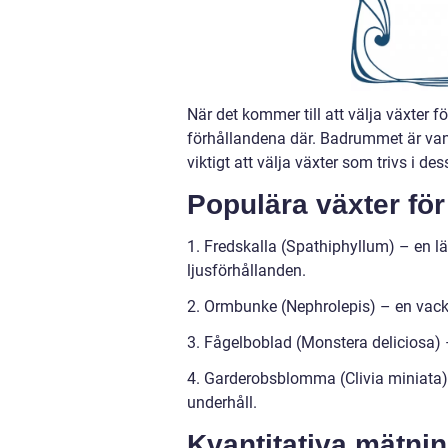
När det kommer till att välja växter fö
förhållandena där. Badrummet är vanl
viktigt att välja växter som trivs i de
Populära växter fö
1. Fredskalla (Spathiphyllum) – en lä
ljusförhållanden.
2. Ormbunke (Nephrolepis) – en vacker,
3. Fågelboblad (Monstera deliciosa) –
4. Garderobsblomma (Clivia miniata)
underhåll.
Kvantitativa mätni