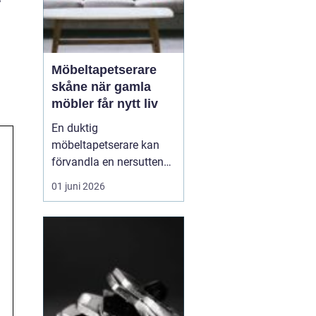
Möbeltapetserare
skåne när gamla
möbler får nytt liv
En duktig
möbeltapetserare kan
förvandla en nersutten
fåtölj eller en fläckig
01 juni 2026
soffa till en favoritmöbel
igen. I Skåne finns en
lång tradition av
hantverk och återbruk,
och många väljer i dag
att renovera istället för
att köpa nytt. Det sparar
både p...