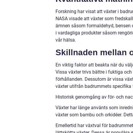
Forskning har visat att växter i badru
NASA visade att växter som fredskalla
ämnen såsom formaldehyd, bensen o
i vardagliga produkter såsom rengör
vår hälsa.
Skillnaden mellan 
En viktig faktor att beakta när du väl
Vissa växter trivs bättre i fuktiga o
förhållanden. Dessutom är vissa växter
växter utifrån badrummets specifika 
Historisk genomgång av för- och nac
Växter har länge använts som inrednin
växter som bambu och orkidéer. Detta
Emellertid har växtval för badrummet 
lättskötta växter. Dessa är populära e