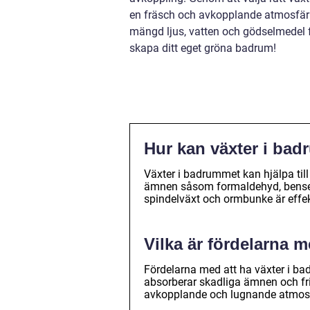
en fräsch och avkopplande atmosfär 
mängd ljus, vatten och gödselmedel fö
skapa ditt eget gröna badrum!
Hur kan växter i bad
Växter i badrummet kan hjälpa till 
ämnen såsom formaldehyd, bensen 
spindelväxt och ormbunke är effekt
Vilka är fördelarna 
Fördelarna med att ha växter i bad
absorberar skadliga ämnen och fri
avkopplande och lugnande atmosf