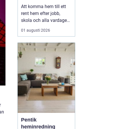
en lugnare vardag
Att komma hem till ett
rent hem efter jobb,
skola och alla vardagens
måsten gör stor skillnad
01 augusti 2026
för både ork och humör.
Allt fler Malmöbor väljer
därför att ta hjälp
med
Hemstädning Malmö i
stället för att...
r
an
Pentik
heminredning