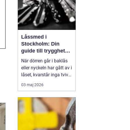
Låssmed i
Stockholm: Din
guide till trygghet
och säkerhet
När dörren går i baklås
eller nyckeln har gått av i
låset, kvarstår inga tvivel
om att en låssmed är
03 maj 2026
ovärderlig. Låssmed
Stockholm innebär dock
mer än bara
akuträdningar. De...