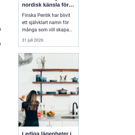
nordisk känsla för
varma och
Finska Pentik har blivit
personliga hem
ett självklart namn för
n
många som vill skapa
ett varmt, ombonat och
31 juli 2026
m
personligt hem. Med
rötter i hantverk och
natur inspirerar
varumärket till miljöer
där vardagsföremål
både används och
uppskattas.
Kombinationen av
keramik, ...
Lediga lägenheter i