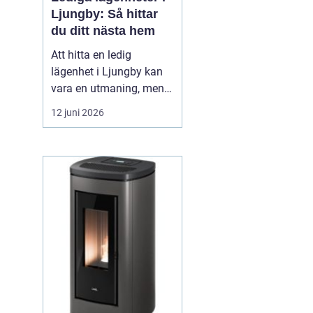
Ljungby: Så hittar
du ditt nästa hem
Att hitta en ledig
lägenhet i Ljungby kan
vara en utmaning, men
med rätt strategi och
12 juni 2026
information går det att
navigera
bostadsmarknaden
effektivt. Ljungby, en
centralort i Kronobergs
län, erbjuder inte bara
historik och charm, ut...