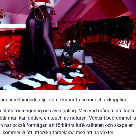
 gröna inredningsdetaljer som skapar fräschör och avkoppling
n plats för rengöring och avkoppling. Men vad många inte tänke
s där man kan addera en touch av naturen. Växter i badrummet k
utan har också förmågan att förbättra luftkvaliteten och skapa en
l kommer vi att utforska fördelarna med att ha växter i