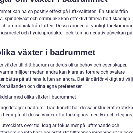
mmet kan ha en positiv effekt på luftkvaliteten. En studie från
, spindelväxt och ormbunke kan effektivt filtrera bort skadliga
ch ammoniak från luften. Dessa ämnen är vanligt förekomma
ingsmedel och hygienprodukter, och kan ha negativ påverkan på
olika växter i badrummet
jer växter till ditt badrum är deras olika behov och egenskaper.
ch varma miljöer medan andra kan klara av torrare och svalare
 bättre på att rena luften än andra. Det är därför viktigt att väl
förhållanden och dina egna preferenser.
kdelar med olika växter i badrummet
gsdetaljer i badrum. Traditionellt har dessa inkluderat exotisk
 beror på att dessa växter ofta förknippas med lyx och elegans
utvecklats över tid. Idag är fokus mer på luftrenande och
ftersom de inte bara ger estetiskt tilltalande inredning utan ock