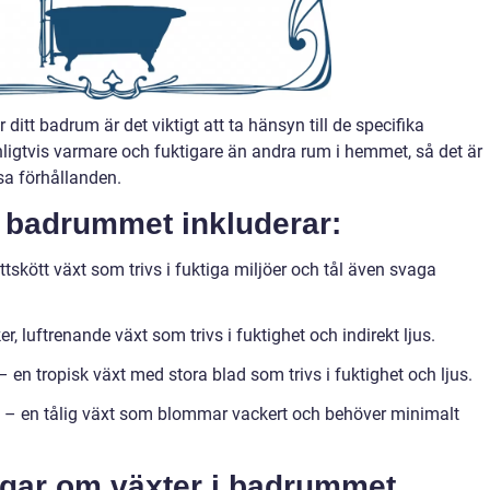
r ditt badrum är det viktigt att ta hänsyn till de specifika
igtvis varmare och fuktigare än andra rum i hemmet, så det är
ssa förhållanden.
r badrummet inkluderar:
ttskött växt som trivs i fuktiga miljöer och tål även svaga
 luftrenande växt som trivs i fuktighet och indirekt ljus.
 en tropisk växt med stora blad som trivs i fuktighet och ljus.
 – en tålig växt som blommar vackert och behöver minimalt
ngar om växter i badrummet