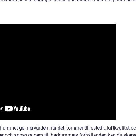
ummet ge mervärden när det kommer till estetik, luftkvalitet o
xter och anpassa dem till badrummets förhållanden kan du skap