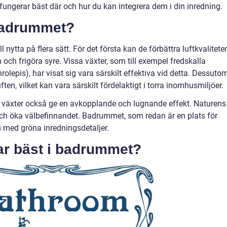
fungerar bäst där och hur du kan integrera dem i din inredning.
 badrummet?
 nytta på flera sätt. För det första kan de förbättra luftkvalitete
ch frigöra syre. Vissa växter, som till exempel fredskalla
epis), har visat sig vara särskilt effektiva vid detta. Dessuto
ften, vilket kan vara särskilt fördelaktigt i torra inomhusmiljöer.
kan växter också ge en avkopplande och lugnande effekt. Naturens
och öka välbefinnandet. Badrummet, som redan är en plats för
s med gröna inredningsdetaljer.
rar bäst i badrummet?