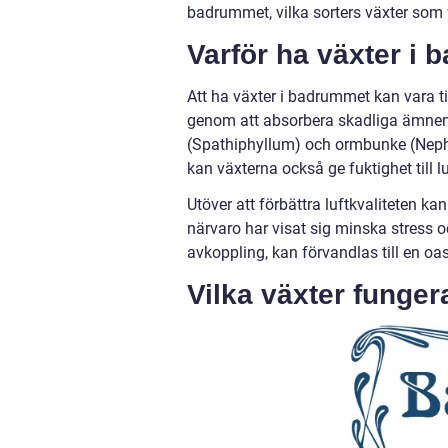
badrummet, vilka sorters växter som 
Varför ha växter i
Att ha växter i badrummet kan vara till
genom att absorbera skadliga ämnen o
(Spathiphyllum) och ormbunke (Nephrol
kan växterna också ge fuktighet till lu
Utöver att förbättra luftkvaliteten 
närvaro har visat sig minska stress 
avkoppling, kan förvandlas till en oa
Vilka växter funge