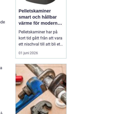
Pelletskaminer
smart och hållbar
nde
värme för moderna
hem
Pelletskaminer har på
kort tid gått från att vara
ett nischval till att bli ett
av de mest intressanta
01 juni 2026
alternativen för
husägare som vill
ja
kombinera låg
uppvärmningskostnad
med hög komfort och
lägre klimatpåverkan. En
a
pelletskamin ger snabb,
.
jämn värm...
så