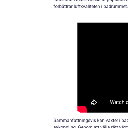
förbättrar luftkvaliteten i badrummet.
Sammanfattningsvis kan växter i badr
avkoppling. Genom att välja rätt vä