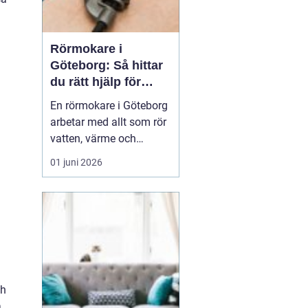
Rörmokare i
Göteborg: Så hittar
du rätt hjälp för
vatten, värme och
En rörmokare i Göteborg
avlopp
arbetar med allt som rör
vatten, värme och
avlopp, både vid akuta
01 juni 2026
problem och vid
planerade arbeten som
renoveringar och
energieffektivisering. En
bra rörmokare
kombinerar snabb hjälp
med ty...
ch
a