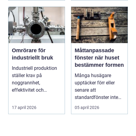
Omrörare för
Måttanpassade
industriellt bruk
fönster när huset
bestämmer formen
Industriell produktion
ställer krav på
Många husägare
noggrannhet,
upptäcker förr eller
effektivitet och
senare att
tillförlitlighe...
standardfönster inte
riktigt passar. Kanske
17 april 2026
05 april 2026
är huset ...