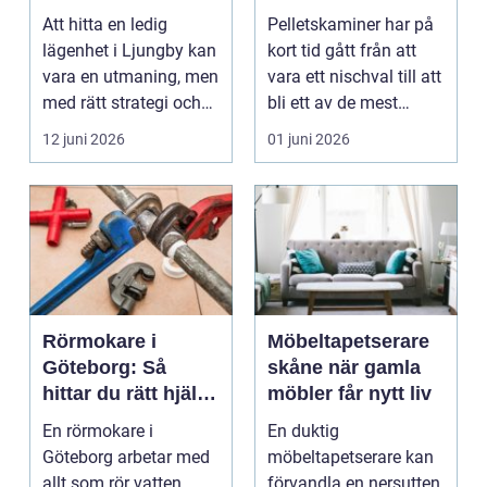
hem
Att hitta en ledig
Pelletskaminer har på
lägenhet i Ljungby kan
kort tid gått från att
vara en utmaning, men
vara ett nischval till att
med rätt strategi och
bli ett av de mest
info...
intressan...
12 juni 2026
01 juni 2026
Rörmokare i
Möbeltapetserare
Göteborg: Så
skåne när gamla
hittar du rätt hjälp
möbler får nytt liv
för vatten, värme
En rörmokare i
En duktig
och avlopp
Göteborg arbetar med
möbeltapetserare kan
allt som rör vatten,
förvandla en nersutten