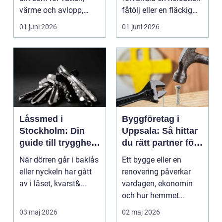
värme och avlopp,
fåtölj eller en fläckig
b&ari...
soffa till en favoritm...
01 juni 2026
01 juni 2026
Låssmed i
Byggföretag i
Stockholm: Din
Uppsala: Så hittar
guide till trygghet
du rätt partner för
och säkerhet
ditt projekt
När dörren går i baklås
Ett bygge eller en
eller nyckeln har gått
renovering påverkar
av i låset, kvarst&...
vardagen, ekonomin
och hur hemmet
fungerar under l&arin...
03 maj 2026
02 maj 2026